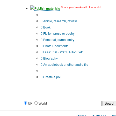
Share your works with the world!
Publish materials
Publication type?
Article, research, review
Book
Fiction prose or poetry
Personal journal entry
Photo Documents
Files: PDF\DOC\RAR\ZIP etc.
Biography
An audiobook or other audio file
Additional options:
Create a poll
UK
World