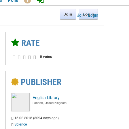
o
Polls
Join
Login
Join
·
Login
RATE
0 votes
PUBLISHER
English Library
London, United Kingdom
15.02.2018 (3094 days ago)
Science