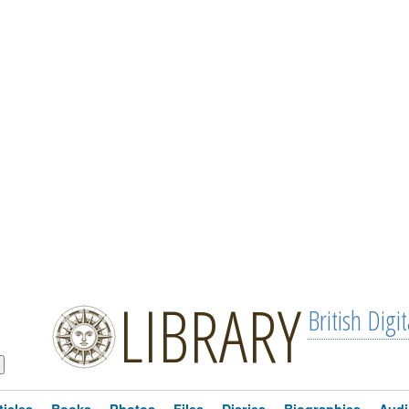
LIBRARY
British Digit