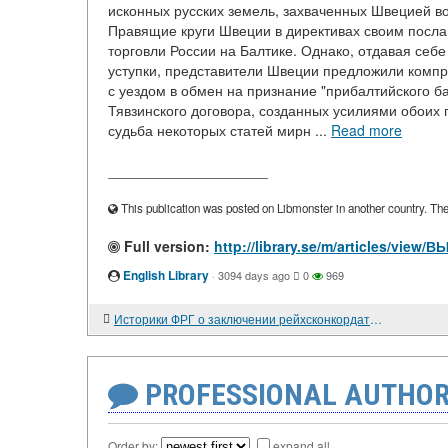
исконных русских земель, захваченных Швецией во
Правящие круги Швеции в директивах своим посла
торговли России на Балтике. Однако, отдавая себе
уступки, представители Швеции предложили компр
с уездом в обмен на признание "прибалтийского ба
Тявзинского договора, созданных усилиями обоих 
судьба некоторых статей мирн ...
Read more
____________________
This publication was posted on Libmonster in another country. The a
Full version:
http://library.se/m/articles/
English Library
·
3094 days ago
0
969
Историки ФРГ о заключении рейхсконкордата 1933 года
PROFESSIONAL AUTHOR
Order by:
expand all