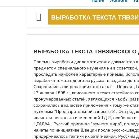
Home
Authors
Ar
ВЫРАБОТКА ТЕКСТА ТЯВЗИ
ВЫРАБОТКА ТЕКСТА ТЯВЗИНСКОГО 
Приемы выработки дипломатических документов в х
предметом специального изучения ни в советской
проследить наиболее характерные приемы, испол
выработки текста одного из русско- шведских догов
Сохранились три редакции этого акта1 . Первая (Т
17 января 1595 г., вписанного в текст статейного 
пронумерованных статей, являющихся как бы разв
сохранилась в качестве приложения к тому же ста
Бутковым "Предварительной записью"2 . Эта редакц
является несколько измененной ТД-2, особенно в 
ЦГАДА4 . Русский оригинал "вечного мира", по-вид
начаты по инициативе Швеции после русско-шведск
придерживалось тактики их затягивания. Русским