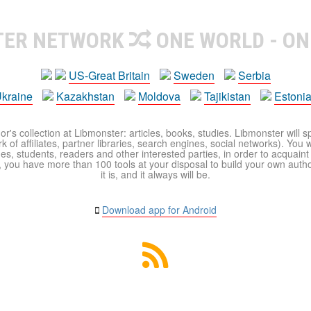
TER NETWORK
ONE WORLD - ON
US-Great Britain
Sweden
Serbia
kraine
Kazakhstan
Moldova
Tajikistan
Estoni
r's collection at Libmonster: articles, books, studies. Libmonster will s
 of affiliates, partner libraries, search engines, social networks). You wi
ues, students, readers and other interested parties, in order to acquain
 you have more than 100 tools at your disposal to build your own author c
it is, and it always will be.
Download app for Android