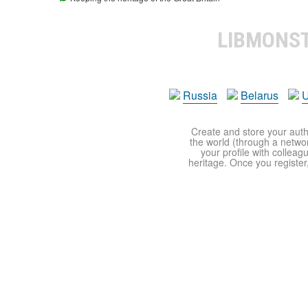
LIBMONS
Russia
Belarus
U
Create and store your autho
the world (through a network
your profile with colleag
heritage. Once you register,