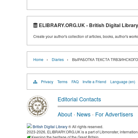
ELIBRARY.ORG.UK - British Digital Librar
Create your author's collection of articles, books, author's wor
›
›
Home
Diaries
ВЫРАБОТКА ТЕКСТА ТЯВЗИНСКОГО 
Privacy
Terms
FAQ
Invite a Friend
Language (en)
Editorial Contacts
About
·
News
·
For Advertisers
British Digital Library
® All rights reserved.
2023-2026, ELIBRARY.ORG.UK is a part of Libmonster, international
Keeping the heritage of the Great Britain