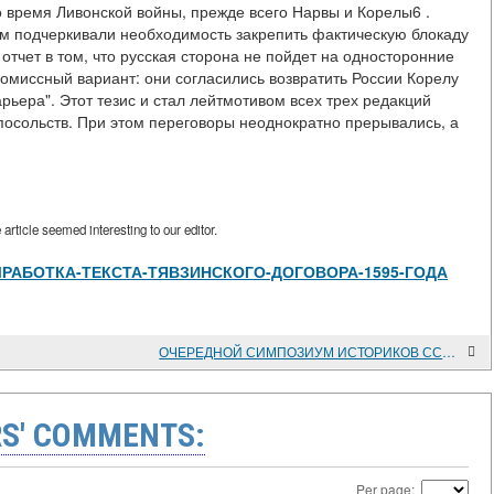
 время Ливонской войны, прежде всего Нарвы и Корелы6 .
м подчеркивали необходимость закрепить фактическую блокаду
 отчет в том, что русская сторона не пойдет на односторонние
омиссный вариант: они согласились возвратить России Корелу
рьера". Этот тезис и стал лейтмотивом всех трех редакций
посольств. При этом переговоры неоднократно прерывались, а
rticle seemed interesting to our editor.
view/ВЫРАБОТКА-ТЕКСТА-ТЯВЗИНСКОГО-ДОГОВОРА-1595-ГОДА
ОЧЕРЕДНОЙ СИМПОЗИУМ ИСТОРИКОВ СССР И ШВЕЦИИ
S' COMMENTS:
Per page: