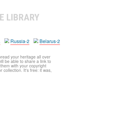
E LIBRARY
a
Russia-2
Belarus-2
pread your heritage all over
ll be able to share a link to
t them with your copyright
ollection. It's free: it was,