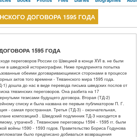
ticles
Books
Photos
Files
Diaries
Biographies
Audi
НСКОГО ДОГОВОРА 1595 ГОДА
ДОГОВОРА 1595 ГОДА
оде переговоров России со Швецией в конце XVI в. не были
, ни в шведской историографии. Ниже предпринята попытка
ьзованные обеими договаривающимися сторонами в процессе
орных актов того времени - Тявзинского мира 1595 года.
Д-1) дошла до нас в виде перевода письма шведских послов от
списка тявзинских переговоров. Она разбита на 17
ернутыми тезисами будущего договора. Вторая (ТД-2)
тейному списку и была названа ее первым публикатором П. Г.
ия - самая пространная. Третья (ТД-3) - окончательная,
плане композиции3 . Шведский подлинник ТД-3 находится в
имому, утрачен5 . Тявзинские переговоры 1594 - 1595 гг. были
ой войны 1590 - 1593 годов. Правительство Бориса Годунова
 дипломатам было предписано добиваться возвращения