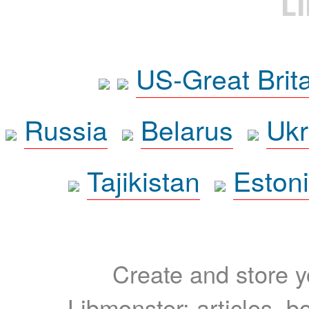
L
US-Great Brit
Russia
Belarus
Ukr
Tajikistan
Eston
Create and store yo
Libmonster: articles, b