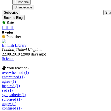
Subscribe
Sha
Back to Blog
Rate





0 votes
Publisher
English Library
London, United Kingdom
22.08.2018 (2909 days ago)
Science
Your reaction?
overwhelmed (1)
entertained (1)
agree (1)
inspired (1)
sad (1)
sympathetic (1)
surprised (1)
angry (1)
confused (1)