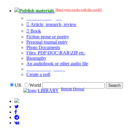
Share your works with the world!
Publish materials
Publication type?
Article, research, review
Book
Fiction prose or poetry
Personal journal entry
Photo Documents
Files: PDF\DOC\RAR\ZIP etc.
Biography
An audiobook or other audio file
Additional options:
Create a poll
UK
World
British Digital
LIBRARY