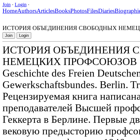
Join
·
Login
·
Home
Authors
Articles
Books
Photos
Files
Diaries
Biographi
ИСТОРИЯ ОБЪЕДИНЕНИЯ СВОБОДНЫХ НЕМЕ
Join
Login
ИСТОРИЯ ОБЪЕДИНЕНИЯ 
НЕМЕЦКИХ ПРОФСОЮЗОВ
Geschichte des Freien Deutsche
Gewerkschaftsbundes. Berlin. Tr
Рецензируемая книга написан
преподавателей Высшей проф
Геккерта в Берлине. Первые д
вековую предысторию профсо