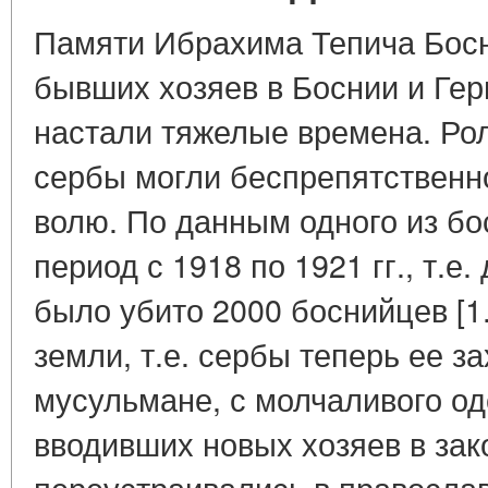
Памяти Ибрахима Тепича Босни
бывших хозяев в Боснии и Герц
настали тяжелые времена. Ро
сербы могли беспрепятственно
волю. По данным одного из бо
период с 1918 по 1921 гг., т.е
было убито 2000 боснийцев [1.
земли, т.е. сербы теперь ее з
мусульмане, с молчаливого од
вводивших новых хозяев в за
переустраивались в правосла