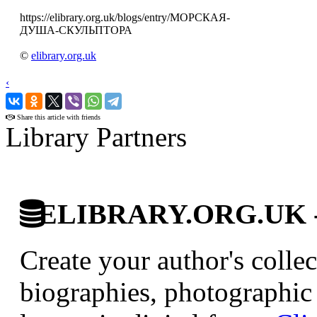
https://elibrary.org.uk/blogs/entry/МОРСКАЯ-
ДУША-СКУЛЬПТОРА
©
elibrary.org.uk
‹
›
Share this article with friends
Library Partners
ELIBRARY.ORG.UK - Br
Create your author's collec
biographies, photographic 