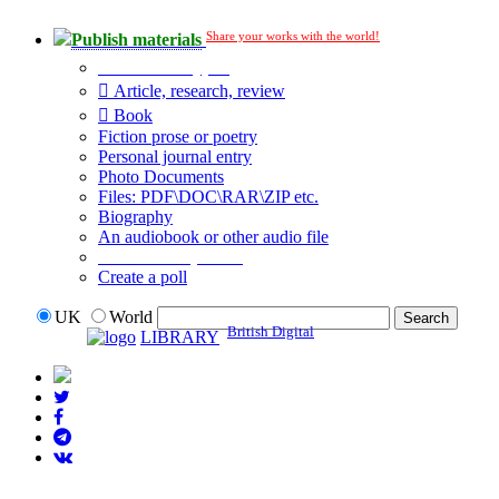
Share your works with the world!
Publish materials
Publication type?
Article, research, review
Book
Fiction prose or poetry
Personal journal entry
Photo Documents
Files: PDF\DOC\RAR\ZIP etc.
Biography
An audiobook or other audio file
Additional options:
Create a poll
UK
World
British Digital
LIBRARY