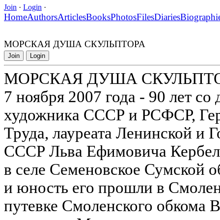
Join
·
Login
·
Home
Authors
Articles
Books
Photos
Files
Diaries
Biographi
МОРСКАЯ ДУША СКУЛЬПТОРА
Join
Login
МОРСКАЯ ДУША СКУЛЬПТ
7 ноября 2007 года - 90 лет с
художника СССР и РСФСР, Ге
Труда, лауреата Ленинской и 
СССР Льва Ефимовича Кербел
в селе Семеновское Сумской о
и юность его прошли в Смолен
путевке Смоленского обкома