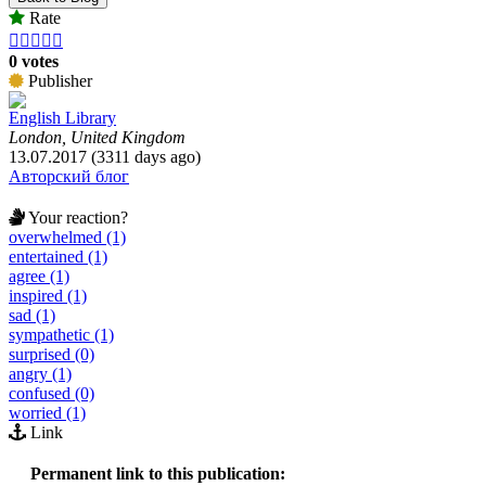
Rate





0 votes
Publisher
English Library
London, United Kingdom
13.07.2017 (3311 days ago)
Авторский блог
Your reaction?
overwhelmed (1)
entertained (1)
agree (1)
inspired (1)
sad (1)
sympathetic (1)
surprised (0)
angry (1)
confused (0)
worried (1)
Link
Permanent link to this publication: