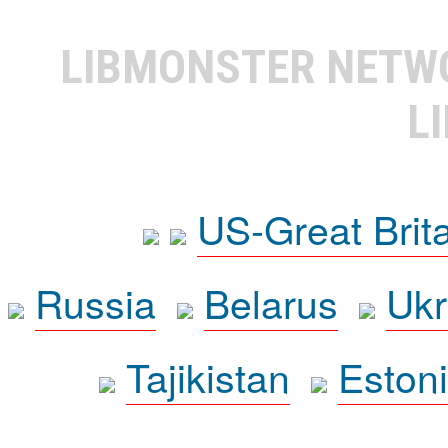
LIBMONSTER NET
L
US-Great Brit
Russia
Belarus
Ukr
Tajikistan
Eston