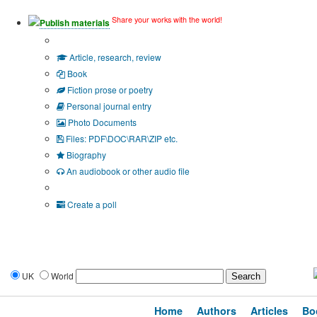
Share your works with the world!
Publish materials
Publication type?
Article, research, review
Book
Fiction prose or poetry
Personal journal entry
Photo Documents
Files: PDF\DOC\RAR\ZIP etc.
Biography
An audiobook or other audio file
Additional options:
Create a poll
UK
World
Home
Authors
Articles
Bo