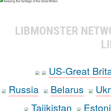
Keeping the heritage of the Great Britain
LIBMONSTER NET
L
US-Great Brit
Russia
Belarus
Ukr
Tajikistan
Eston