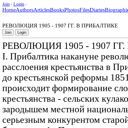
Join
·
Login
·
Home
Authors
Articles
Books
Photos
Files
Diaries
Biographi
РЕВОЛЮЦИЯ 1905 - 1907 ГГ. В ПРИБАЛТИКЕ
Join
Login
РЕВОЛЮЦИЯ 1905 - 1907 ГГ
I. Прибалтика накануне револ
расслоения крестьянства в Пр
до крестьянской реформы 1851 
происходит формирование сло
крестьянства - сельских кулако
зародышем местной национал
серьезным конкурентом старо