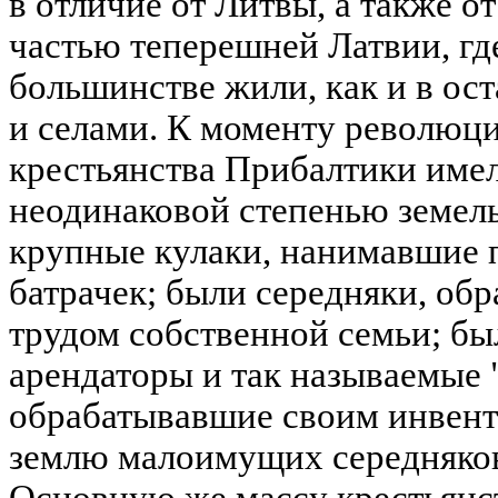
в отличие от Литвы, а также о
частью теперешней Латвии, гд
большинстве жили, как и в ос
и селами. К моменту революции
крестьянства Прибалтики имел
неодинаковой степенью земел
крупные кулаки, нанимавшие п
батрачек; были середняки, об
трудом собственной семьи; бы
арендаторы и так называемые
обрабатывавшие своим инвент
землю малоимущих середняков
Основную же массу крестьянс