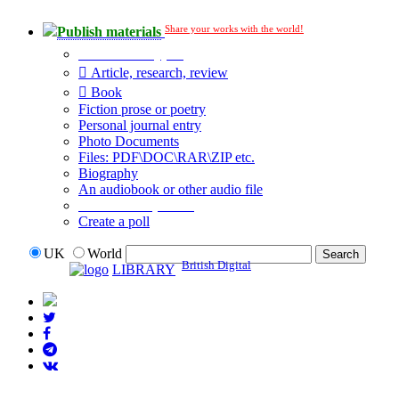
Share your works with the world!
Publish materials
Publication type?
Article, research, review
Book
Fiction prose or poetry
Personal journal entry
Photo Documents
Files: PDF\DOC\RAR\ZIP etc.
Biography
An audiobook or other audio file
Additional options:
Create a poll
UK
World
British Digital
LIBRARY