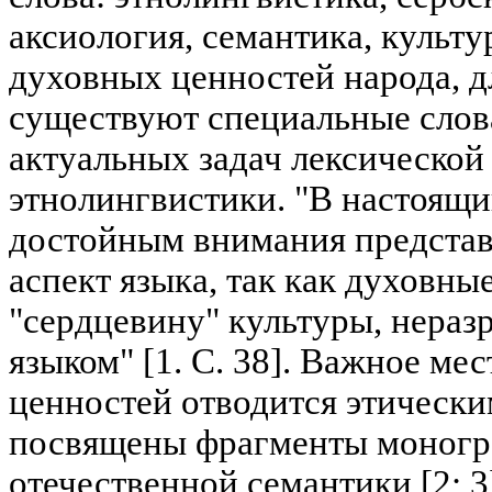
аксиология, семантика, культ
духовных ценностей народа, д
существуют специальные слова
актуальных задач лексической
этнолингвистики. "В настоящ
достойным внимания представ
аспект языка, так как духовны
"сердцевину" культуры, нераз
языком" [1. С. 38]. Важное ме
ценностей отводится этически
посвящены фрагменты моног
отечественной семантики [2; 3]