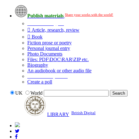
Share your works with the world!
Publish materials
Publication type?
Article, research, review
Book
Fiction prose or poetry
Personal journal entry
Photo Documents
Files: PDF\DOC\RAR\ZIP etc.
Biography
An audiobook or other audio file
Additional options:
Create a poll
UK
World
British Digital
LIBRARY