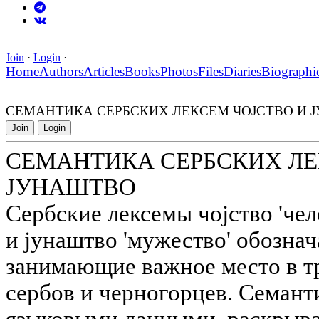
Join
·
Login
·
Home
Authors
Articles
Books
Photos
Files
Diaries
Biographi
СЕМАНТИКА СЕРБСКИХ ЛЕКСЕМ ЧОJСТВО И 
Join
Login
СЕМАНТИКА СЕРБСКИХ ЛЕ
JУНАШТВО
Сербские лексемы чоjство 'чел
и jунаштво 'мужество' обозна
занимающие важное место в т
сербов и черногорцев. Семанти