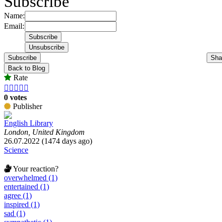
Subscribe
Name:
Email:
Subscribe
Sha
Back to Blog
Rate





0 votes
Publisher
English Library
London, United Kingdom
26.07.2022 (1474 days ago)
Science
Your reaction?
overwhelmed (1)
entertained (1)
agree (1)
inspired (1)
sad (1)