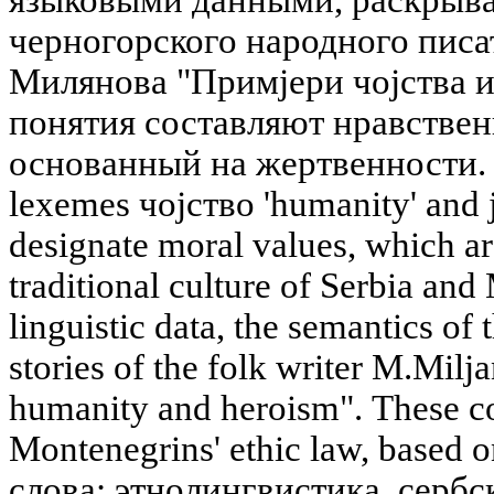
языковыми данными, раскрыва
черногорского народного писа
Милянова "Примjери чоjства и
понятия составляют нравствен
основанный на жертвенности. 
lexemes чоjство 'humanity' and 
designate moral values, which ar
traditional culture of Serbia an
linguistic data, the semantics of 
stories of the folk writer M.Mil
humanity and heroism". These c
Montenegrins' ethic law, based o
слова: этнолингвистика, сербс