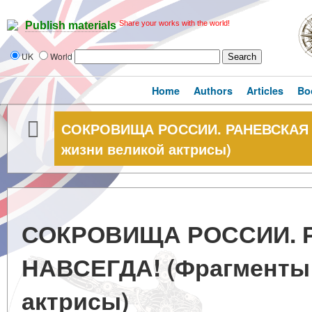
Share your works with the world!
Publish materials
UK
World
Home
Authors
Articles
Bo
СОКРОВИЩА РОССИИ. РАНЕВСКАЯ -
жизни великой актрисы)
СОКРОВИЩА РОССИИ. Р
НАВСЕГДА! (Фрагменты 
актрисы)