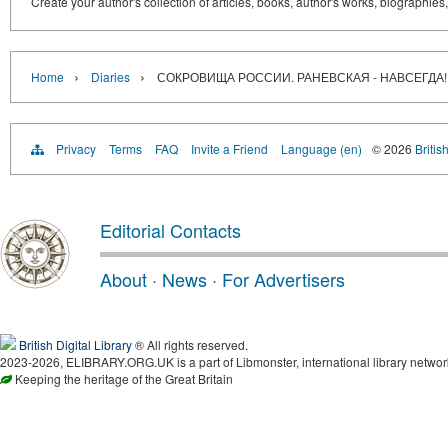
Create your author's collection of articles, books, author's works, biographies
›
›
Home
Diaries
СОКРОВИЩА РОССИИ. РАНЕВСКАЯ - НАВСЕГДА! (Ф
Privacy
Terms
FAQ
Invite a Friend
Language (en)
© 2026
Britis
Editorial Contacts
About
·
News
·
For Advertisers
British Digital Library
® All rights reserved.
2023-2026, ELIBRARY.ORG.UK is a part of Libmonster, international library networ
Keeping the heritage of the Great Britain