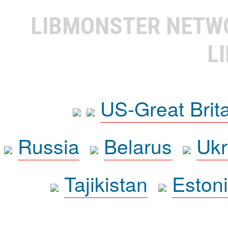
LIBMONSTER NET
L
US-Great Brit
Russia
Belarus
Ukr
Tajikistan
Eston