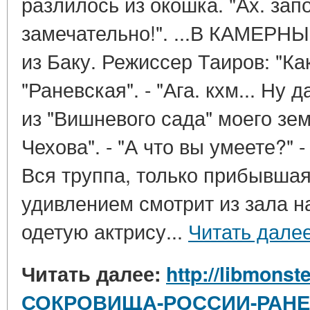
разлилось из окошка. "Ах. за
замечательно!". ...В КАМЕРН
из Баку. Режиссер Таиров: "К
"Раневская". - "Ага. кхм... Ну 
из "Вишневого сада" моего зе
Чехова". - "А что вы умеете?" 
Вся труппа, только прибывшая
удивлением смотрит из зала 
одетую актрису...
Читать дале
Читать далее:
http://libmonste
СОКРОВИЩА-РОССИИ-РАНЕ