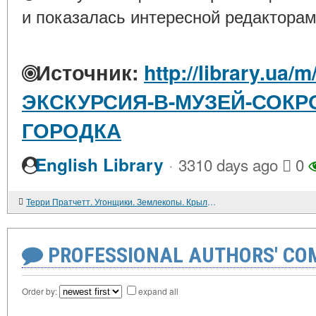
и показалась интересной редакторам
Источник:
http://library.ua/m
ЭКСКУРСИЯ-В-МУЗЕЙ-СОК
ГОРОДКА
·
English Library
3310 days ago
0
Терри Пратчетт. Угонщики. Землекопы. Крылья. Фантастические повести
PROFESSIONAL AUTHORS' CO
Order by:
expand all