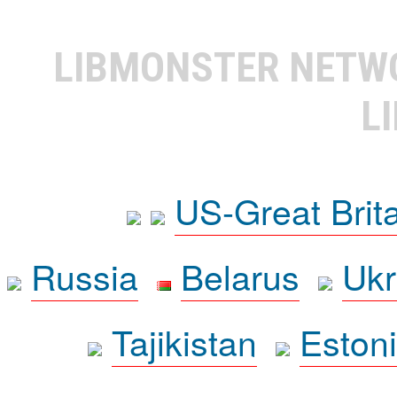
LIBMONSTER NET
L
US-Great Brit
Russia
Belarus
Ukr
Tajikistan
Eston