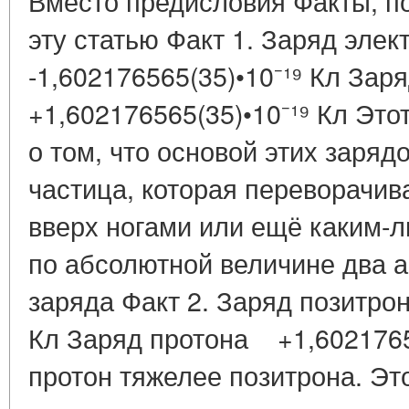
Вместо предисловия Факты, п
эту статью Факт 1. Заряд эле
-1,602176565(35)•10⁻¹⁹ Кл Зар
+1,602176565(35)•10⁻¹⁹ Кл Это
о том, что основой этих заряд
частица, которая переворачив
вверх ногами или ещё каким-л
по абсолютной величине два 
заряда Факт 2. Заряд позитрон
Кл Заряд протона +1,60217656
протон тяжелее позитрона. Эт