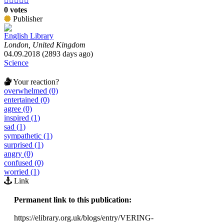





0 votes
Publisher
English Library
London, United Kingdom
04.09.2018 (2893 days ago)
Science
Your reaction?
overwhelmed (0)
entertained (0)
agree (0)
inspired (1)
sad (1)
sympathetic (1)
surprised (1)
angry (0)
confused (0)
worried (1)
Link
Permanent link to this publication:
https://elibrary.org.uk/blogs/entry/VERING-