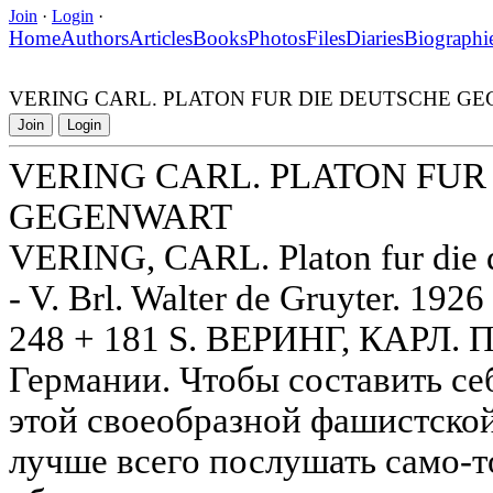
Join
·
Login
·
Home
Authors
Articles
Books
Photos
Files
Diaries
Biographi
VERING CARL. PLATON FUR DIE DEUTSCHE G
Join
Login
VERING CARL. PLATON FUR
GEGENWART
VERING, CARL. Platon fur die 
- V. Brl. Walter de Gruyter. 192
248 + 181 S. ВЕРИНГ, КАРЛ. 
Германии. Чтобы составить се
этой своеобразной фашистско
лучше всего послушать само-т