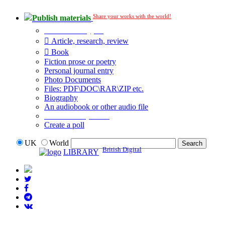
Share your works with the world!
Publish materials
Publication type?
Article, research, review
Book
Fiction prose or poetry
Personal journal entry
Photo Documents
Files: PDF\DOC\RAR\ZIP etc.
Biography
An audiobook or other audio file
Additional options:
Create a poll
UK
World
British Digital
LIBRARY