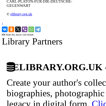
CARL-PLATON-FUR-DIE-DEUTSCHE-
GEGENWART
©
elibrary.org.uk
‹
›
Share this article with friends
Library Partners
ELIBRARY.ORG.UK - Br
Create your author's collec
biographies, photographic 
legacy in digital form.
Cli