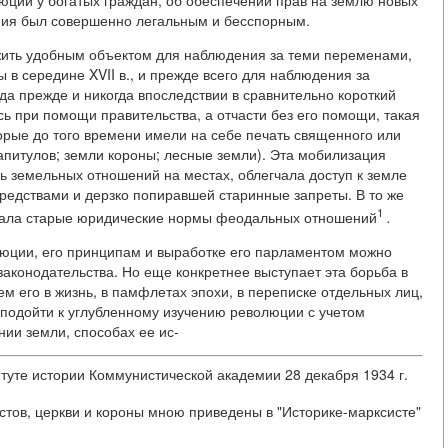
юции у богатых граждан, об обеспечении прав на землю новых
ения был совершенно легальным и бесспорным.
жить удобным объектом для наблюдения за теми переменами,
 в середине XVII в., и прежде всего для наблюдения за
а прежде и никогда впоследствии в сравнительно короткий
сь при помощи правительства, а отчасти без его помощи, такая
орые до того времени имели на себе печать священного или
капитулов; земли короны; лесные земли). Эта мобилизация
ь земельных отношений на местах, облегчала доступ к земле
едствами и дерзко попиравшей старинные запреты. В то же
1
зовала старые юридические нормы феодальных отношений
.
люции, его принципам и выработке его парламентом можно
 законодательства. Но еще конкретнее выступает эта борьба в
м его в жизнь, в памфлетах эпохи, в переписке отдельных лиц,
 подойти к углубленному изучению революции с учетом
ии земли, способах ее ис-
туте истории Коммунистической академии 28 декабря 1934 г.
ов, церкви и короны мною приведены в "Историке-марксисте"