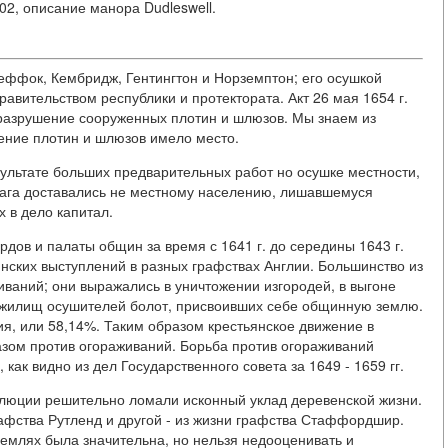
- 302, описание манора Dudleswell.
, Сеффок, Кембридж, Гентингтон и Норземптон; его осушкой
авительством республики и протектората. Акт 26 мая 1654 г.
 разрушение сооруженных плотин и шлюзов. Мы знаем из
шение плотин и шлюзов имело место.
зультате больших предварительных работ но осушке местности,
блага доставались не местному населению, лишавшемуся
 в дело капитал.
рдов и палаты общин за время с 1641 г. до середины 1643 г.
нских выступлений в разных графствах Англии. Большинство из
ваний; они выражались в уничтожении изгородей, в выгоне
и жилищ осушителей болот, присвоивших себе общинную землю.
я, или 58,14%. Таким образом крестьянское движение в
зом против огораживаний. Борьба против огораживаний
как видно из дел Государственного совета за 1649 - 1659 гг.
олюции решительно ломали исконный уклад деревенской жизни.
афства Рутленд и другой - из жизни графства Стаффордшир.
емлях была значительна, но нельзя недооценивать и