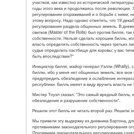
участков, как известно из исторической литературы
годы этого века и продолжаясь после революции.
регулировании огораживаний и о борьбе с ними; н
этому вопросу. Надо однако отметить, что 19 дека
регулирования раздела общинных земель. В дневн
свитков (Master of the Rolls) был против билля, та
собственности. Нельзя сделать хорошим билль, ко
власть определять собственность через третьих ли
судье определить пастбище для коровы; у вас тепе
быть впоследствии?"
Инициатор билля, майор-генерал Уэлли (Whally), с
биллю, ибо у меня нет общинных земель; все мои 
предупредить обезлюдение и ослабление интереса
республики. Билль имеет в виду вручить власть не
Мистер Тоуэл сказал: "Это самый вредный билль, 
обезлюдение и разрушение собственности".
Решили этот билль не читать второй раз. Решили эт
Мы привели эту выдержку из дневника Бэртона, дл
противниками законодательного регулирования ого
Противники законодательного регулирования стоял