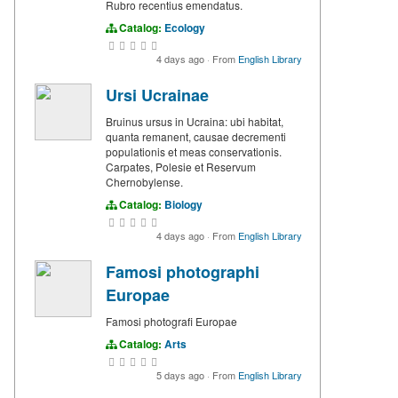
Rubro recentius emendatus.
Catalog:
Ecology
4 days ago
·
From
English Library
Ursi Ucrainae
Bruinus ursus in Ucraina: ubi habitat,
quanta remanent, causae decrementi
populationis et meas conservationis.
Carpates, Polesie et Reservum
Chernobylense.
Catalog:
Biology
4 days ago
·
From
English Library
Famosi photographi
Europae
Famosi photografi Europae
Catalog:
Arts
5 days ago
·
From
English Library