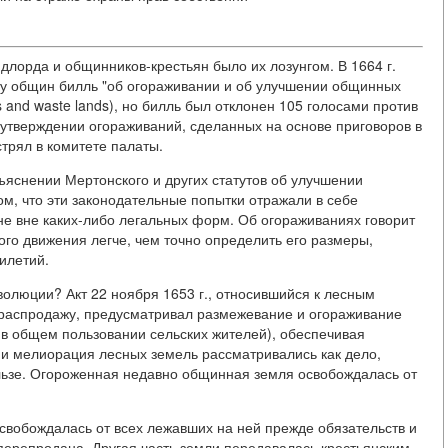
лорда и общинников-крестьян было их лозунгом. В 1664 г.
ту общин билль "об огораживании и об улучшении общинных
 and waste lands), но билль был отклонен 105 голосами против
б утверждении огораживаний, сделанных на основе приговоров в
астрял в комитете палаты.
зъяснении Мертонского и других статутов об улучшении
м, что эти законодательные попытки отражали в себе
не вне каких-либо легальных форм. Об огораживаниях говорит
того движения легче, чем точно определить его размеры,
илетий.
олюции? Акт 22 ноября 1653 г., относившийся к лесным
 распродажу, предусматривал размежевание и огораживание
 в общем пользовании сельских жителей), обеспечивая
 и мелиорация лесных земель рассматривались как дело,
ьзе. Огороженная недавно общинная земля освобождалась от
свобождалась от всех лежавших на ней прежде обязательств и
и перепродана. Другая часть земли передавалась крестьянским