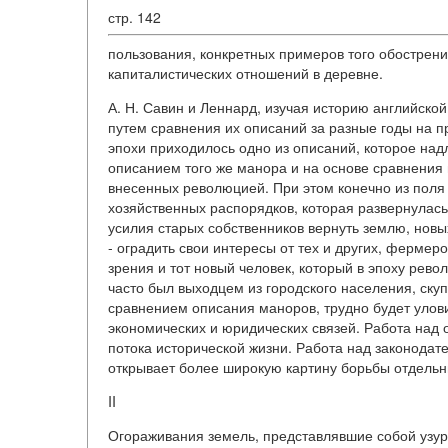
стр. 142
пользования, конкретных примеров того обострени
капиталистических отношений в деревне.
А. Н. Савин и Леннард, изучая историю английско
путем сравнения их описаний за разные годы на 
эпохи приходилось одно из описаний, которое над
описанием того же манора и на основе сравнения
внесенных революцией. При этом конечно из поля 
хозяйственных распорядков, которая развернулась
усилия старых собственников вернуть землю, новы
- оградить свои интересы от тех и других, фермеро
зрения и тот новый человек, который в эпоху ре
часто был выходцем из городского населения, ску
сравнением описания маноров, трудно будет улови
экономических и юридических связей. Работа над
потока исторической жизни. Работа над законода
открывает более широкую картину борьбы отдельн
II
Огораживания земель, представлявшие собой узу