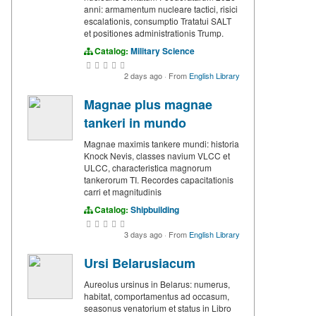
anni: armamentum nucleare tactici, risici
escalationis, consumptio Tratatui SALT
et positiones administrationis Trump.
Catalog:
Military Science
2 days ago
·
From
English Library
Magnae plus magnae
tankeri in mundo
Magnae maximis tankere mundi: historia
Knock Nevis, classes navium VLCC et
ULCC, characteristica magnorum
tankerorum TI. Recordes capacitationis
carri et magnitudinis
Catalog:
Shipbuilding
3 days ago
·
From
English Library
Ursi Belarusiacum
Aureolus ursinus in Belarus: numerus,
habitat, comportamentus ad occasum,
seasonus venatorium et status in Libro