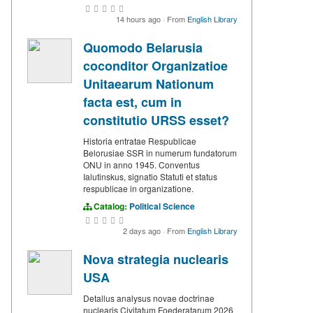
14 hours ago
·
From
English Library
Quomodo Belarusia
coconditor Organizatioe
Unitaearum Nationum
facta est, cum in
constitutio URSS esset?
Historia entratae Respublicae
Belorusiae SSR in numerum fundatorum
ONU in anno 1945. Conventus
Ialutinskus, signatio Statuti et status
respublicae in organizatione.
Catalog:
Political Science
2 days ago
·
From
English Library
Nova strategia nuclearis
USA
Detallus analysus novae doctrinae
nuclearis Civitatum Foederatarum 2026