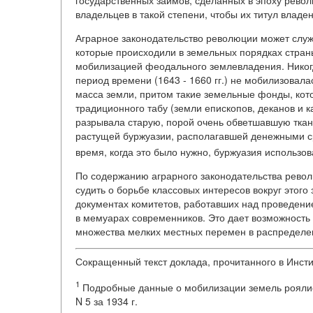
государственных займов, сделанных в эпоху револ
владельцев в такой степени, чтобы их титул влад
Аграрное законодательство революции может слу
которые происходили в земельных порядках страны
мобилизацией феодального землевладения. Никогд
период времени (1643 - 1660 гг.) не мобилизовала
масса земли, притом такие земельные фонды, кот
традиционного табу (земли епископов, деканов и 
разрывала старую, порой очень обветшавшую ткан
растущей буржуазии, располагавшей денежными ср
время, когда это было нужно, буржуазия исполь
По содержанию аграрного законодательства рево
судить о борьбе классовых интересов вокруг этого
документах комитетов, работавших над проведение
в мемуарах современников. Это дает возможность
множества мелких местных перемен в распределен
Сокращенный текст доклада, прочитанного в Инсти
1
Подробные данные о мобилизации земель роялист
N 5 за 1934 г.