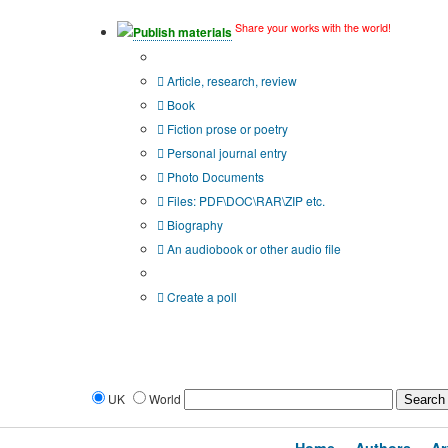
Share your works with the world!
Publish materials
Publication type?
Article, research, review
Book
Fiction prose or poetry
Personal journal entry
Photo Documents
Files: PDF\DOC\RAR\ZIP etc.
Biography
An audiobook or other audio file
Additional options:
Create a poll
UK
World