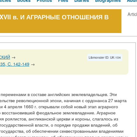
ticles
Books
Photos
Files
Diaries
Biographies
Audi
Artic
VII в. И АГРАРНЫЕ ОТНОШЕНИЯ В
СКИЙ
→
Libmonster ID: UK-104
35, C. 142-149
→
переменами в составе английских землевладельцев. Эти
ельстве революционной эпохи, начиная с ордонанса 27 марта
и 4 апреля 1660 г. открывали собой новый этап аграрного
но восстановившей феодальное землевладение. Аграрное
я роялистов, англиканской церкви и короны, слагалось из
государственной власти, о порядке продажи владений, об
 государства, об обеспечении секвестрованными владениями