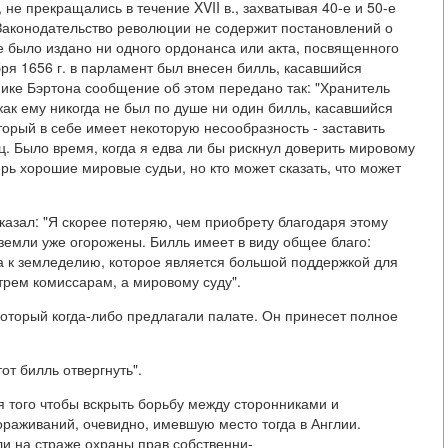
, не прекращались в течение XVII в., захватывая 40-е и 50-е
 Законодательство революции не содержит постановлений о
е было издано ни одного ордонанса или акта, посвященного
бря 1656 г. в парламент был внесен билль, касавшийся
ике Бэртона сообщение об этом передано так: "Хранитель
к как ему никогда не был по душе ни один билль, касавшийся
торый в себе имеет некоторую несообразность - заставить
ц. Было время, когда я едва ли бы рискнул доверить мировому
рь хорошие мировые судьи, но кто может сказать, что может
казал: "Я скорее потеряю, чем приобрету благодаря этому
земли уже огорожены. Билль имеет в виду общее благо:
 к земледелию, которое является большой поддержкой для
 трем комиссарам, а мировому суду".
который когда-либо предлагали палате. Он принесет полное
от билль отвергнуть".
я того чтобы вскрыть борьбу между сторонниками и
раживаний, очевидно, имевшую место тогда в Англии.
и на страже охраны прав собственни-