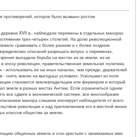
я противоречий, которое было вызвано ростом
й деревни XVII в., наблюдали перемены в отдельных манорах
протяжении трех-четырех столетий. На долю революционной
лежало сравнивать с более ранним и с более поздним
 юридических описаний разрешать вопрос о переменах,
зрения выпадали борьба на местах из-за земли, из-за
 в эпоху революции, правительственная земельная политика,
х - использовать ее на иных началах, чем прежде, держателей
в - снять землю на выгодных условиях. Ускользает из поля
волюции становится землевладельцем или фермером и который
пал земли в разных местах Англии. Если ограничиться одним
ть все сдвиги в экономической системе, все многообразие
 описанием манора слишком изолирует наблюдателя от всего
тельством революции и над преломлением его в местной жизни
ых классов общества за землю.
рпацию общинных земель и сгон крестьян с занимаемых ими