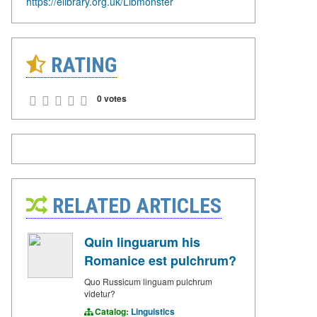
https://elibrary.org.uk/Libmonster
RATING
0 votes
RELATED ARTICLES
Quin linguarum his
Romanice est pulchrum?
Quo Russicum linguam pulchrum
videtur?
Catalog:
Linguistics