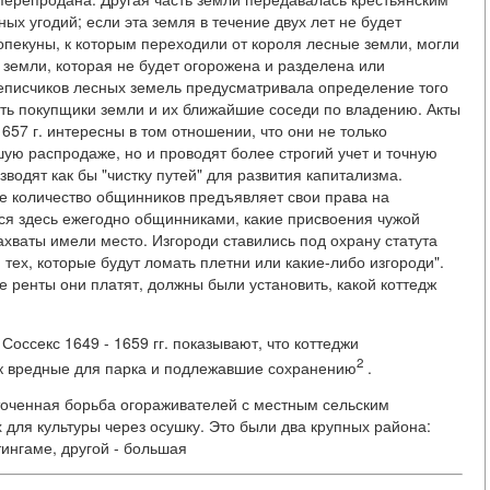
х угодий; если эта земля в течение двух лет не будет
опекуны, к которым переходили от короля лесные земли, могли
й земли, которая не будет огорожена и разделена или
еписчиков лесных земель предусматривала определение того
ать покупщики земли и их ближайшие соседи по владению. Акты
 1657 г. интересны в том отношении, что они не только
ю распродаже, но и проводят более строгий учет и точную
водят как бы "чистку путей" для развития капитализма.
е количество общинников предъявляет свои права на
тся здесь ежегодно общинниками, какие присвоения чужой
хваты имели место. Изгороди ставились под охрану статута
 тех, которые будут ломать плетни или какие-либо изгороди".
е ренты они платят, должны были установить, какой коттедж
оссекс 1649 - 1659 гг. показывают, что коттеджи
2
ак вредные для парка и подлежавшие сохранению
.
точенная борьба огораживателей с местным сельским
для культуры через осушку. Это были два крупных района:
тингаме, другой - большая