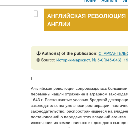
Home
Authors
Ar
АНГЛИЙСКАЯ РЕВОЛЮЦИЯ X
АНГЛИИ
Author(s) of the publication
:
С. АРХАНГЕЛЬ
Source:
Историк-марксист, № 5-6(045-046), 19
I
Английская революция сопровождалась большими 
перемены нашли отражение в аграрном законодат
1643 г. Расплывчатые условия Бредской деклараци
законодательства уже эпохи реставрации, частич
законодательство, распространившееся на владени
постановлений о передаче этих владений агентам 
извлечении из земли наивысших доходов к выгоде