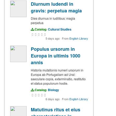
Diurnum ludendi in
gravis: perpetua magia
Dies diurnus in ludilibus: magia
perpetua
Catalog:
Cultural Studies
5 days ago
·
From
English Library
Populus ursorum in
Europa in ultimis 1000
annis
Historia mutationis numeri ursorum in
Europa ab Portugaliam ad Ural:
saeculare copia, exterminatio, restitutio
et status populorum hodie.
Catalog:
Biology
6 days ago
·
From
English Library
Matutinus ritus et eius