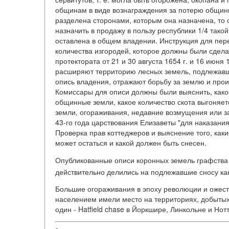
общинам в виде вознаграждения за потерю общинны
разделена сторонами, которым она назначена, то 
назначить в продажу в пользу республики 1/4 тако
оставлена в общем владении. Инструкция для пер
количества изгородей, которое должны были сдел
протектората от 21 и 30 августа 1654 г. и 16 июня
расширяют территорию лесных земель, подлежавшу
опись владения, отражают борьбу за землю и произ
Комиссары для описи должны были выяснить, како
общинные земли, какое количество скота выгоняе
земли, огораживания, недавние возмущения или за
43-го года царствования Елизаветы "для наказания
Проверка прав коттеджеров и выяснение того, каки
может остаться и какой должен быть снесен.
Опубликованные описи коронных земель графства С
действительно делились на подлежавшие сносу к
Большие огораживания в эпоху революции и ожес
населением имели место на территориях, добытых 
один - Hatfield chase в Йоркшире, Линкольне и Нот