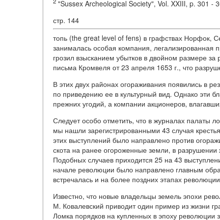
2
"Sussex Archeological Society", Vol. XXIII, p. 301 
стр. 144
топь (the great level of fens) в графствах Норфок
занималась особая компания, легализированная пр
грозил взысканием убытков в двойном размере за
письма Кромвеля от 23 апреля 1653 г., что разру
В этих двух районах огораживания появились в ре
по приведению ее в культурный вид. Однако эти 
прежних угодий, а компании акционеров, влагавших
Следует особо отметить, что в журналах палаты ло
мы нашли зарегистрированными 43 случая крестья
этих выступлений было направлено против огоражи
скота на ранее огороженные земли, в разрушени
Подобных случаев приходится 25 на 43 выступлени
начале революции было направлено главным обра
встречалась и на более поздних этапах революции, 
Известно, что новые владельцы земель эпохи рев
М. Ковалевский приводит один пример из жизни гр
Ломка порядков на купленных в эпоху революции з