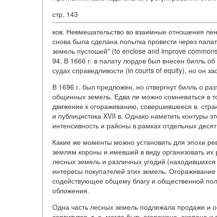
стр. 143
ков. Невмешательство во взаимные отношения ленд
снова была сделана попытка провести через пала
земель пустошей" (to enclose and improve commons
94. В 1666 г. в палату лордов был внесен билль о
судах справедливости (in courts of equity), но он з
В 1696 г. был предложен, но отвергнут билль о ра
общинных земель. Едва ли можно сомневаться в то
движение к огораживанию, совершившееся в. стра
и публицистика XVII в. Однако наметить контуры э
интенсивность и районы в рамках отдельных десят
Какие же моменты можно установить для эпохи рев
землям короны и имевший в виду организовать их
лесных земель и различных угодий (находившихся
интересы покупателей этих земель. Огораживание
содействующее общему благу и общественной пол
обложения.
Одна часть лесных земель подлежала продаже и о
сервитутов, т. е. могла быть огорожена, окопана 