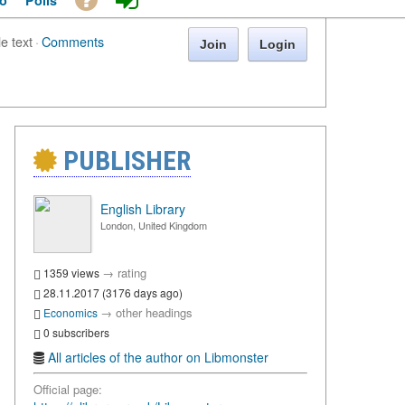
o
Polls
le text
·
Comments
Join
Login
PUBLISHER
English Library
London, United Kingdom
→
rating
1359 views
28.11.2017 (3176 days ago)
→
other headings
Economics
0 subscribers
All articles of the author on Libmonster
Official page: