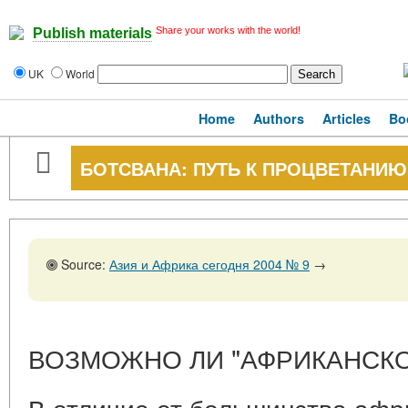
Share your works with the world!
Publish materials
UK
World
Home
Authors
Articles
Bo
БОТСВАНА: ПУТЬ К ПРОЦВЕТАНИ
Source:
Азия и Африка сегодня 2004 № 9
→
ВОЗМОЖНО ЛИ "АФРИКАНСКО
В отличие от большинства афр