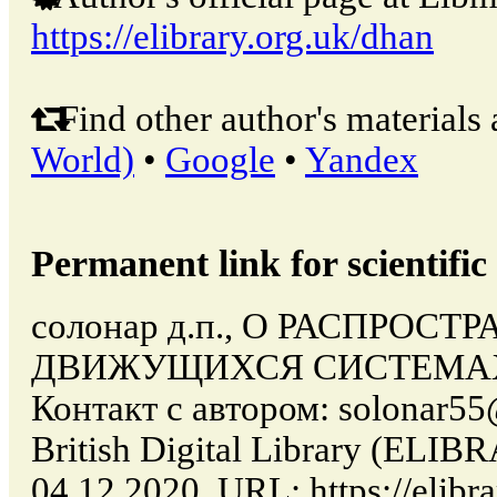
https://elibrary.org.uk/dhan
Find other author's materials 
World)
•
Google
•
Yandex
Permanent link for scientific 
солонар д.п., О РАСПРОС
ДВИЖУЩИХСЯ СИСТЕМАХ ©
Контакт с автором: solonar55
British Digital Library (ELI
04.12.2020. URL: https://elibra