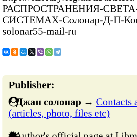
РАСПРОСТРАНЕНИЯ-СВЕТ
СИСТЕМАХ-Солонар-Д-П-Конт
solonar55-mail-ru
Publisher:
Джан солонар
→
Contacts 
(articles, photo, files etc)
Author's official page at Libm