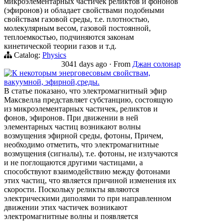
микроэлементарных частичек реликтов и фононов
(эфиронов) и обладает свойствами подобными
свойствам газовой среды, т.е. плотностью,
молекулярным весом, газовой постоянной,
теплоемкостью, подчиняются законам
кинетической теории газов и т.д.
Catalog:
Physics
3041 days ago
·
From
Джан солонар
К некоторым энерговесовым свойствам,
вакуумной, эфирной,среды.
В статье показано, что электромагнитный эфир
Максвелла представляет субстанцию, состоящую
из микроэлементарных частичек, реликтов и
фонов, эфиронов. При движении в ней
элементарных частиц возникают волны
возмущения эфирной среды, фотоны, Причем,
необходимо отметить, что электромагнитные
возмущения (сигналы), т.е. фотоны, не излучаются
и не поглощаются другими частицами, а
способствуют взаимодействию между фотонами
этих частиц, что является причиной изменения их
скорости. Поскольку реликты являются
электрическими диполями то при направленном
движении этих частичек возникают
электромагнитные волны и появляется