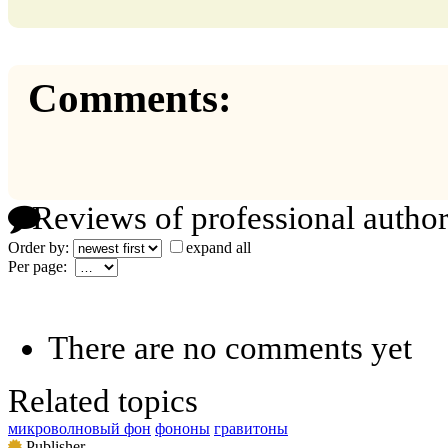
Comments:
Reviews of professional author
Order by:
expand all
Per page:
There are no comments yet
Related topics
микроволновый фон
фононы
гравитоны
Publisher