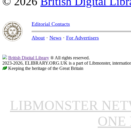
© 2026
British Digital Libr
Editorial Contacts
About
·
News
·
For Advertisers
British Digital Library
® All rights reserved.
2023-2026, ELIBRARY.ORG.UK is a part of Libmonster, internationa
Keeping the heritage of the Great Britain
LIBMONSTER NE
ONE 