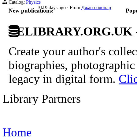
Catalog:
Physics
3119 days ago
·
From
Джан солонар
New publications:
Popu
ELIBRARY.ORG.UK - Br
Create your author's collec
biographies, photographic 
legacy in digital form.
Cli
Library Partners
Home