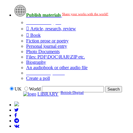
Share your works with the world!
Publish materials
Publication type?
Article, research, review
Book
Fiction prose or poetry
Personal journal entry
Photo Documents
Files: PDF\DOC\RAR\ZIP etc.
Biography
An audiobook or other audio file
Additional options:
Create a poll
UK
World
British Digital
LIBRARY