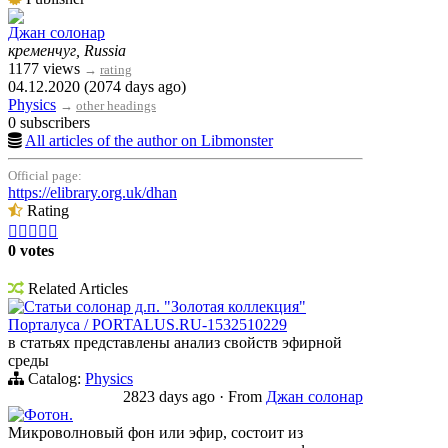
Джан солонар
кременчуг, Russia
1177 views
→
rating
04.12.2020 (2074 days ago)
Physics
→
other headings
0 subscribers
All articles of the author on Libmonster
Official page:
https://elibrary.org.uk/dhan
Rating





0 votes
Related Articles
Статьи солонар д.п. "Золотая коллекция"
Порталуса / PORTALUS.RU-1532510229
в статьях представлены анализ свойств эфирной
среды
Catalog:
Physics
2823 days ago
·
From
Джан солонар
Фотон.
Микроволновый фон или эфир, состоит из