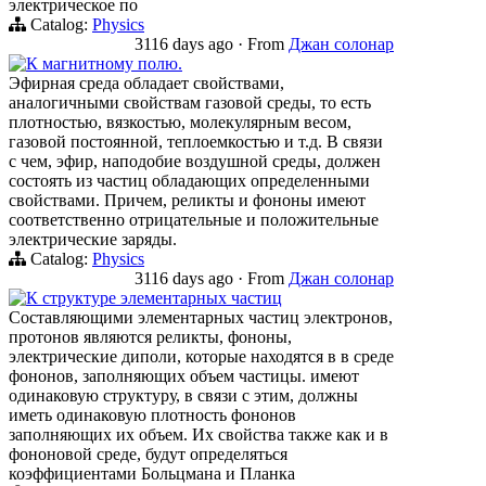
электрическое по
Catalog:
Physics
3116 days ago
·
From
Джан солонар
К магнитному полю.
Эфирная среда обладает свойствами,
аналогичными свойствам газовой среды, то есть
плотностью, вязкостью, молекулярным весом,
газовой постоянной, теплоемкостью и т.д. В связи
с чем, эфир, наподобие воздушной среды, должен
состоять из частиц обладающих определенными
свойствами. Причем, реликты и фононы имеют
соответственно отрицательные и положительные
электрические заряды.
Catalog:
Physics
3116 days ago
·
From
Джан солонар
К структуре элементарных частиц
Составляющими элементарных частиц электронов,
протонов являются реликты, фононы,
электрические диполи, которые находятся в в среде
фононов, заполняющих объем частицы. имеют
одинаковую структуру, в связи с этим, должны
иметь одинаковую плотность фононов
заполняющих их объем. Их свойства также как и в
фононовой среде, будут определяться
коэффициентами Больцмана и Планка