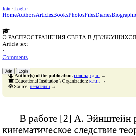
Join
·
Login
·
Home
Authors
Articles
Books
Photos
Files
Diaries
Biographi
О РАСПРОСТРАНЕНИЯ СВЕТА В ДВИЖУЩИХСЯ СИСТЕ
Article text
·
Comments
Join
Login
Author(s) of the publication
:
солонар д.п.
→
Educational Institution \ Organization:
к.т.н.
→
Source:
печатный
→
В работе [2] А. Эйнштейн р
кинематическое следствие теор