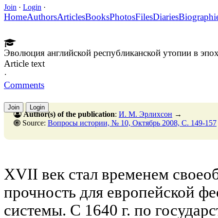
Join
·
Login
·
Home
Authors
Articles
Books
Photos
Files
Diaries
Biographi
Эволюция английской республиканской утопии в эпох
Article text
·
Comments
Join
Login
Author(s) of the publication
:
И. М. Эрлихсон
→
Source:
Вопросы истории, № 10, Октябрь 2008, C. 149-157
XVII век стал временем своео
прочность для европейской ф
системы. С 1640 г. по государ