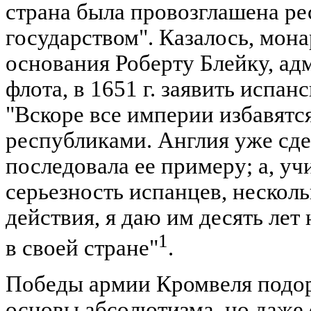
страна была провозглашена р
государством". Казалось, мона
основания Роберту Блейку, ад
флота, в 1651 г. заявить испа
"Вскоре все империи избавятся
республиками. Англия уже сде
последовала ее примеру; а, у
серьезность испанцев, неско
действия, я даю им десять ле
1
в своей стране"
.
Победы армии Кромвеля подо
основы абсолютизма, но даже