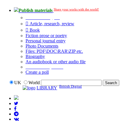
Share your works with the world!
Publish materials
Publication type?
Article, research, review
Book
Fiction prose or poetry
Personal journal entry
Photo Documents
Files: PDF\DOC\RAR\ZIP etc.
Biography
An audiobook or other audio file
Additional options:
Create a poll
UK
World
British Digital
LIBRARY