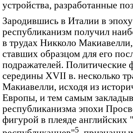
устройства, разработанные по
Зародившись в Италии в эпох
республиканизм получил наиб
в трудах Никколо Макиавелли,
ставших образцом для его пос
подражателей. Политические
середины XVII в. несколько 
Макиавелли, исходя из истори
Европы, и тем самым заклады
республиканизма эпохи Просв
фигурой в плеяде английских 
5
республиканцев"
, признанны