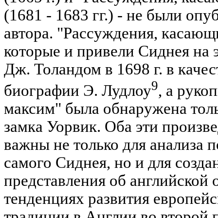
(1681 - 1683 гг.) - не были о
автора. "Рассуждения, касающ
которые и привели Сиднея на 
Дж. Толандом в 1698 г. в каче
9
биографии Э. Лудлоу
, а рук
максим" была обнаружена толь
замка Уорвик. Оба эти произв
важны не только для анализа 
самого Сиднея, но и для созда
представления об английской 
тенденциях развития европей
традиции в Англии во второй 