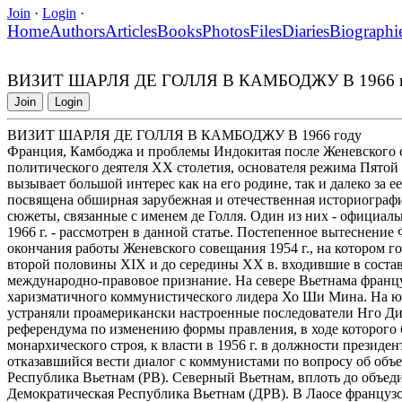
Join
·
Login
·
Home
Authors
Articles
Books
Photos
Files
Diaries
Biographi
ВИЗИТ ШАРЛЯ ДЕ ГОЛЛЯ В КАМБОДЖУ В 1966 
Join
Login
ВИЗИТ ШАРЛЯ ДЕ ГОЛЛЯ В КАМБОДЖУ В 1966 году
Франция, Камбоджа и проблемы Индокитая после Женевского 
политического деятеля XX столетия, основателя режима Пятой
вызывает большой интерес как на его родине, так и далеко за 
посвящена обширная зарубежная и отечественная историографи
сюжеты, связанные с именем де Голля. Один из них - официал
1966 г. - рассмотрен в данной статье. Постепенное вытеснение
окончания работы Женевского совещания 1954 г., на котором го
второй половины XIX и до середины XX в. входившие в соста
международно-правовое признание. На севере Вьетнама францу
харизматичного коммунистического лидера Хо Ши Мина. На юг
устраняли проамерикански настроенные последователи Нго Дин
референдума по изменению формы правления, в ходе которого 
монархического строя, к власти в 1956 г. в должности презид
отказавшийся вести диалог с коммунистами по вопросу об объ
Республика Вьетнам (РВ). Северный Вьетнам, вплоть до объеди
Демократическая Республика Вьетнам (ДРВ). В Лаосе французс