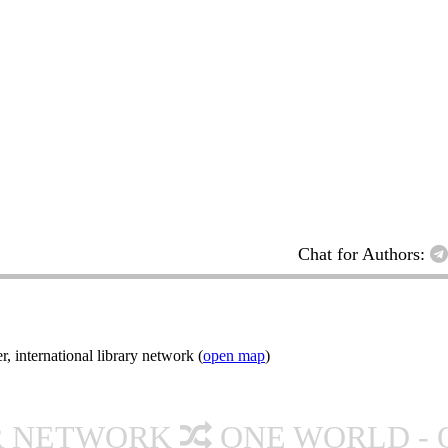
Chat for Authors:
nternational library network (
open map
)
R NETWORK
ONE WORLD - 