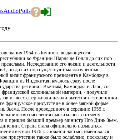
es
Audio
Polls
году
совещания 1954 г. Личность выдающегося
 республики во Франции Шарля де Голля до сих пор
ее пределами. Исследованию его жизни и деятельности
я1, но до сих пор существуют малоизученные
ьный визит французского президента в Камбоджу в
 Франции из Индокитая началось сразу после
сударства региона - Вьетнам, Камбоджа и Лаос, со
в французской колониальной империи, - получили
зов из всех сфер жизни начали вытеснять сторонники
е французское присутствие в более мягкой форме
ь Зьема. После проведенного в середине 1955 г.
большинство населения высказалось за отмену
ента и пришел бывший премьер-министр Нго Динь Зьем,
единении. Страна стала официально называться
нения весной 1976 г. с южной частью, именовался
кое присутствие также было ослаблено, поскольку и