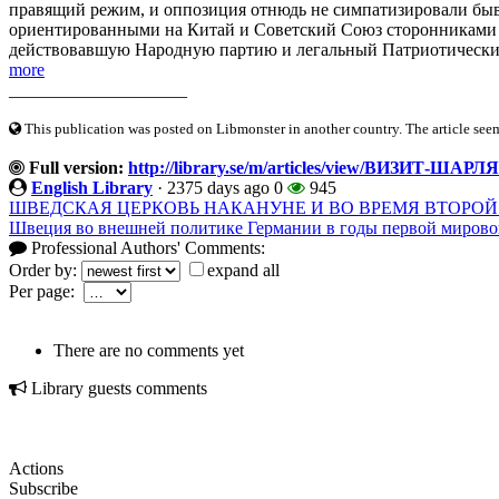
правящий режим, и оппозиция отнюдь не симпатизировали бы
ориентированными на Китай и Советский Союз сторонниками 
действовавшую Народную партию и легальный Патриотический
more
____________________
This publication was posted on Libmonster in another country. The article seeme
Full version:
http://library.se/m/articles/view/ВИЗИТ-
English Library
·
2375 days ago
0
945
ШВЕДСКАЯ ЦЕРКОВЬ НАКАНУНЕ И ВО ВРЕМЯ ВТОРОЙ М
Швеция во внешней политике Германии в годы первой миров
Professional Authors' Comments:
Order by:
expand all
Per page:
There are no comments yet
Library guests comments
Actions
Subscribe