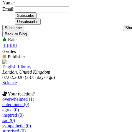
Name:
Email:
Subscribe
Sha
Back to Blog
Rate





0 votes
Publisher
English Library
London, United Kingdom
07.02.2020 (2375 days ago)
Science
Your reaction?
overwhelmed (1)
entertained (0)
agree (0)
inspired (0)
sad (0)
sympathetic (0)
surprised (0)