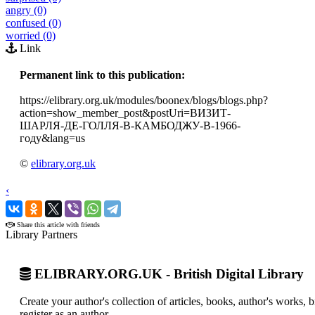
angry (0)
confused (0)
worried (0)
Link
Permanent link to this publication:
https://elibrary.org.uk/modules/boonex/blogs/blogs.php?
action=show_member_post&postUri=ВИЗИТ-
ШАРЛЯ-ДЕ-ГОЛЛЯ-В-КАМБОДЖУ-В-1966-
году&lang=us
©
elibrary.org.uk
‹
›
Share this article with friends
Library Partners
ELIBRARY.ORG.UK - British Digital Library
Create your author's collection of articles, books, author's works,
register as an author.