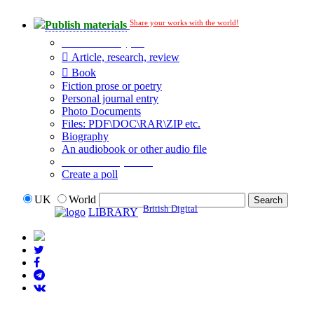
Share your works with the world!
Publish materials
Publication type?
Article, research, review
Book
Fiction prose or poetry
Personal journal entry
Photo Documents
Files: PDF\DOC\RAR\ZIP etc.
Biography
An audiobook or other audio file
Additional options:
Create a poll
UK
World
British Digital
LIBRARY