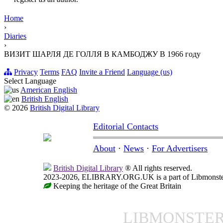
Home
›
Diaries
›
ВИЗИТ ШАРЛЯ ДЕ ГОЛЛЯ В КАМБОДЖУ В 1966 году
Privacy
Terms
FAQ
Invite a Friend
Language (us)
Select Language
American English
British English
© 2026
British Digital Library
Editorial Contacts
About
·
News
·
For Advertisers
British Digital Library
® All rights reserved.
2023-2026, ELIBRARY.ORG.UK is a part of Libmonster, i
Keeping the heritage of the Great Britain
LIBMONSTE