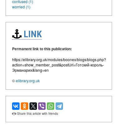
confused (1)
worried (1)
LINK
Permanent link to this publication:
https://elibrary.org.uk/modules/boonex/blogs/blogs.php?
action=show_member_post&postUri=Готский-король-
Эрманарих&lang=en
©
elibrary.org.uk
Share this article with friends