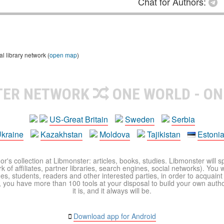
Chat for Authors:
 library network (
open map
)
TER NETWORK
ONE WORLD - ON
US-Great Britain
Sweden
Serbia
kraine
Kazakhstan
Moldova
Tajikistan
Estoni
r's collection at Libmonster: articles, books, studies. Libmonster will s
 of affiliates, partner libraries, search engines, social networks). You wi
ues, students, readers and other interested parties, in order to acquain
 you have more than 100 tools at your disposal to build your own author c
it is, and it always will be.
Download app for Android