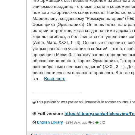
что Эрманарих был первым королем из знатного ро
эпическое предание - его имя знали и современни
немного исторических свидетельств. Наиболее до
Марцеллину, создавшему "Римскую историю" (Res G
Эрменриха (Эрманариха). Он появляется на стра
истории остроготов, когда созданная ими держава
король погибает, а большинство его уцелевших со
(Amm. Marc. XXXI, 1 - 3). Основные сведения о со
устных рассказов участников событий - готов, особ
провинцию Мезия3. Поэтому вполне определенный 
образе воинственного короля Эрманариха, "которо
разнообразных военных подвигов" (XXXI, 3, 1). Дл
реальности совсем недавнего прошлого. В то же в
в э ...
Read more
____________________
This publication was posted on Libmonster in another country. The a
Full version:
https://library.rs/m/articles/vie
English Library
·
2294 days ago
0
812