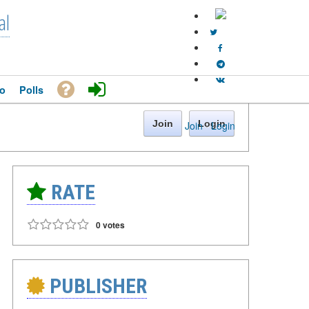
al
o
Polls
Join
Login
Join
·
Login
RATE
0 votes
PUBLISHER