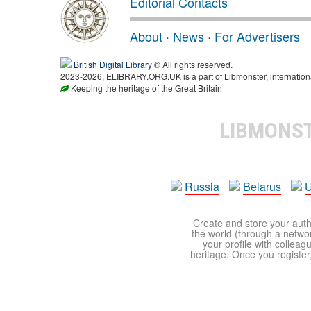
Editorial Contacts
About
·
News
·
For Advertisers
British Digital Library
® All rights reserved.
2023-2026, ELIBRARY.ORG.UK is a part of Libmonster, international
Keeping the heritage of the Great Britain
LIBMONS
Russia
Belarus
U
Create and store your autho
the world (through a network
your profile with colleag
heritage. Once you register,