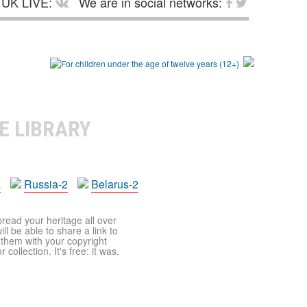
UK LIVE:
We are in social networks:
E LIBRARY
a
Russia-2
Belarus-2
pread your heritage all over
ll be able to share a link to
t them with your copyright
ollection. It's free: it was,