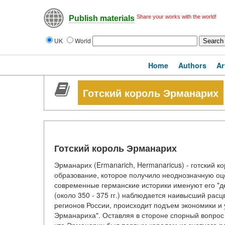
Share your works with the world!
Publish materials
UK
World
Home
Authors
Ar
Готский король Эрманарих
Готский король Эрманарих
Эрманарих (Ermanarich, Hermanaricus) - готский к
образование, которое получило неоднозначную оце
современные германские историки именуют его "д
(около 350 - 375 гг.) наблюдается наивысший рас
регионов России, происходит подъем экономики и 
Эрманариха". Оставляя в стороне спорный вопрос о