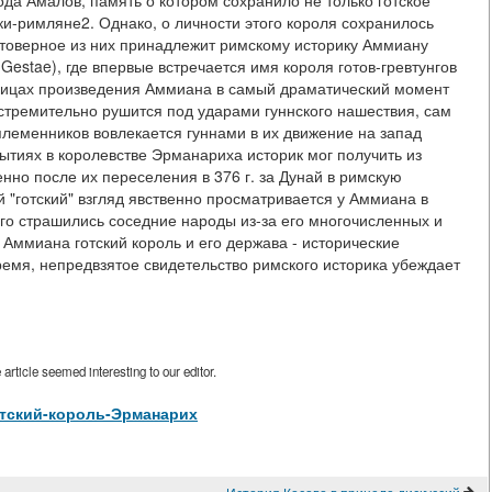
да Амалов, память о котором сохранило не только готское
ки-римляне2. Однако, о личности этого короля сохранилось
стоверное из них принадлежит римскому историку Аммиану
estae), где впервые встречается имя короля готов-гревтунгов
ницах произведения Аммиана в самый драматический момент
 стремительно рушится под ударами гуннского нашествия, сам
племенников вовлекается гуннами в их движение на запад
бытиях в королевстве Эрманариха историк мог получить из
енно после их переселения в 376 г. за Дунай в римскую
"готский" взгляд явственно просматривается у Аммиана в
го страшились соседние народы из-за его многочисленных и
я Аммиана готский король и его держава - исторические
ремя, непредвзятое свидетельство римского историка убеждает
rticle seemed interesting to our editor.
w/Готский-король-Эрманарих