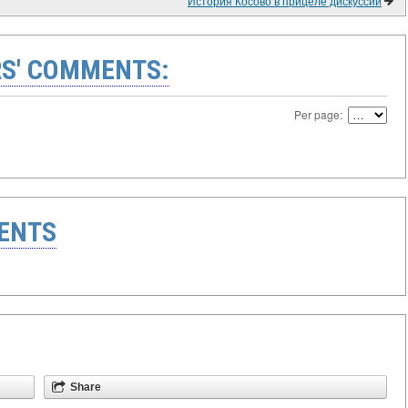
История Косово в прицеле дискуссий
S' COMMENTS:
Per page:
ENTS
Share