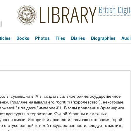
LIBRARY
British Digit
ticles
Books
Photos
Files
Diaries
Biographies
Audi
ороль, сумевший в IV в. создать сильное раннегосударственное
нку. Римляне называли его regnum ("королевство"), некоторые
ержавой" или даже "империей"1. В годы правления Эрманариха
цвет культуры на территории Южной Украины и смежных
уровня жизни. Историки и археологи называют это время "эрой
 статусе ранней готской государственности, следует отметить,