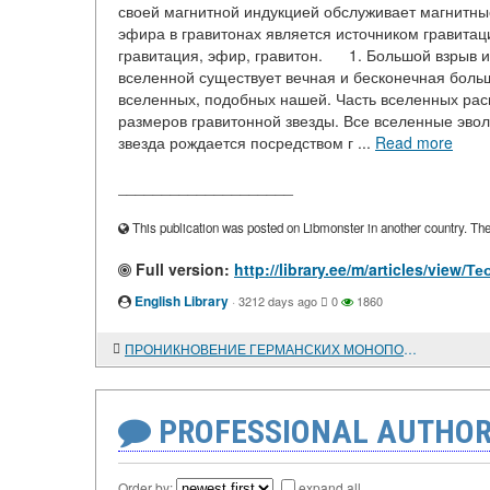
своей магнитной индукцией обслуживает магнитные 
эфира в гравитонах является источником гравитац
гравитация, эфир, гравитон. 1. Большой взрыв 
вселенной существует вечная и бесконечная боль
вселенных, подобных нашей. Часть вселенных расш
размеров гравитонной звезды. Все вселенные эво
звезда рождается посредством г ...
Read more
____________________
This publication was posted on Libmonster in another country. The a
Full version:
http://library.ee/m/articles/view/
English Library
·
3212 days ago
0
1860
ПРОНИКНОВЕНИЕ ГЕРМАНСКИХ МОНОПОЛИЙ В КИТАЙ НА РУБЕЖЕ XIX и XX веков
PROFESSIONAL AUTHOR
Order by:
expand all