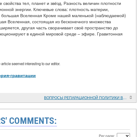
свойства тел, планет и звёзд. Разность величин плотности
ионной энергии. Ключевые слова: плотность материи,
и большая Вселенная Кроме нашей маленькой (наблюдаемой)
шая Вселенная, состоящая из бесконечного множества
иряется, другая часть сворачивает своё пространство до
люционируют в единой мировой среде – эфире. Гравитонная
rticle seemed interesting to our editor.
Теория-гравитации
ВОПРОСЫ РЕПАРАЦИОННОЙ ПОЛИТИКИ ВЕЙМАРСКОЙ РЕСПУБЛИКИ. (ПО МАТЕРИАЛАМ РЕЙХСТАГА)
S' COMMENTS:
Per page: