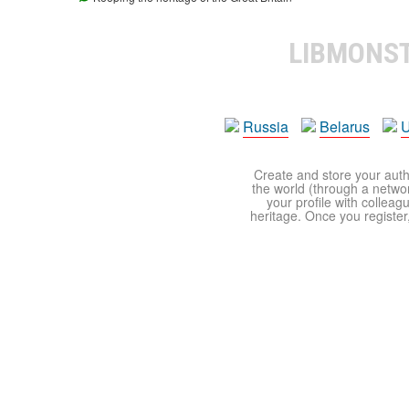
LIBMONS
Russia
Belarus
U
Create and store your autho
the world (through a network
your profile with colleag
heritage. Once you register,