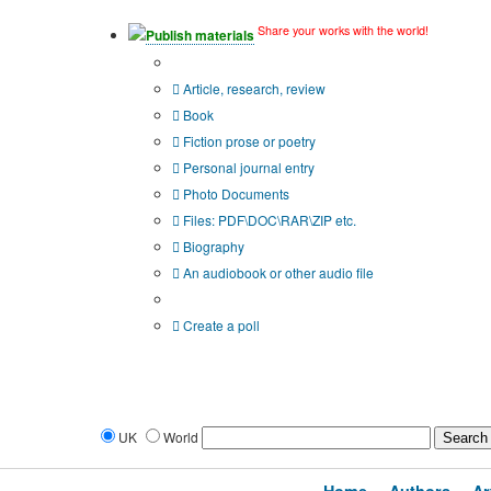
Share your works with the world!
Publish materials
Publication type?
Article, research, review
Book
Fiction prose or poetry
Personal journal entry
Photo Documents
Files: PDF\DOC\RAR\ZIP etc.
Biography
An audiobook or other audio file
Additional options:
Create a poll
UK
World