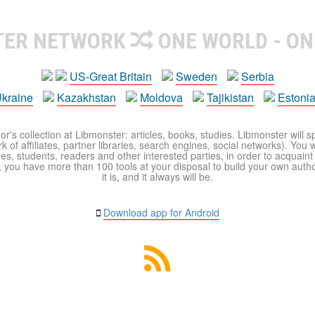
TER NETWORK
ONE WORLD - ON
US-Great Britain
Sweden
Serbia
kraine
Kazakhstan
Moldova
Tajikistan
Estoni
r's collection at Libmonster: articles, books, studies. Libmonster will s
 of affiliates, partner libraries, search engines, social networks). You wi
ues, students, readers and other interested parties, in order to acquain
 you have more than 100 tools at your disposal to build your own author c
it is, and it always will be.
Download app for Android