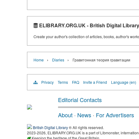
ELIBRARY.ORG.UK - British Digital Librar
Create your author's collection of articles, books, author's wor
›
›
Home
Diaries
Гравитонная теория гравитации
Privacy
Terms
FAQ
Invite a Friend
Language (en)
Editorial Contacts
About
·
News
·
For Advertisers
British Digital Library
® All rights reserved.
2023-2026, ELIBRARY.ORG.UK is a part of Libmonster, international
Keeping the heritage of the Great Britain