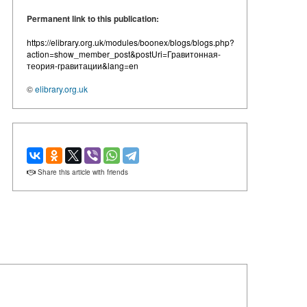
Permanent link to this publication:
https://elibrary.org.uk/modules/boonex/blogs/blogs.php?
action=show_member_post&postUri=Гравитонная-
теория-гравитации&lang=en
©
elibrary.org.uk
Share this article with friends