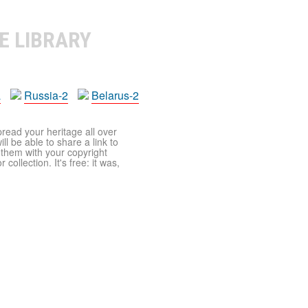
E LIBRARY
a
Russia-2
Belarus-2
pread your heritage all over
ll be able to share a link to
t them with your copyright
ollection. It's free: it was,