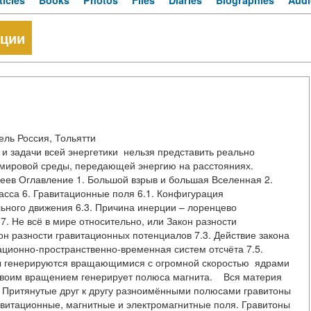
ticles
Books
Photos
Files
Diaries
Biographies
Audi
ации
тный исследователь Россия, Тольятти
и задачи всей энергетики нельзя представить реально
мировой среды, передающей энергию на расстояниях.
ие 1. Большой взрыв и большая Вселенная 2.
асса 6. Гравитационные поля 6.1. Конфигурация
ьного движения 6.3. Причина инерции – лоренцево
. Не всё в мире относительно, или Закон разности
он разности гравитационных потенциалов 7.3. Действие закона
ационно-пространственно-временная систем отсчёта 7.5.
 генерируются вращающимися с огромной скоростью ядрами
 своим вращением генерирует полюса магнита. Вся материя
. Притянутые друг к другу разноимёнными полюсами гравитоны
витационные, магнитные и электромагнитные поля. Гравитоны