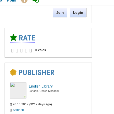
o
Polls
Join
Login
RATE
0 votes
PUBLISHER
English Library
London, United Kingdom
20.10.2017 (3212 days ago)
Science