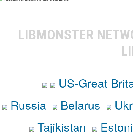
LIBMONSTER NET
L
US-Great Brit
Russia
Belarus
Ukr
Tajikistan
Eston