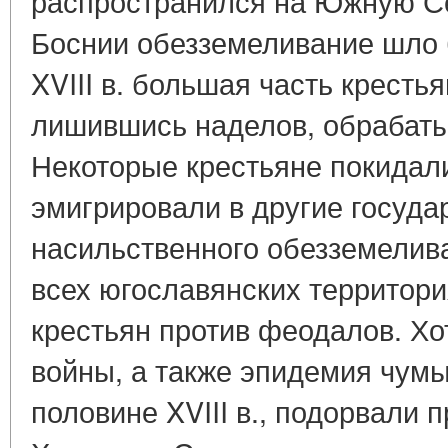
распространился на Южную С
Боснии обезземеливание шло б
XVIII в. большая часть крестья
лишившись наделов, обрабат
Некоторые крестьяне покидали
эмигрировали в другие госуда
насильственного обезземелив
всех югославянских территор
крестьян против феодалов. Х
войны, а также эпидемия чум
половине XVIII в., подорвали