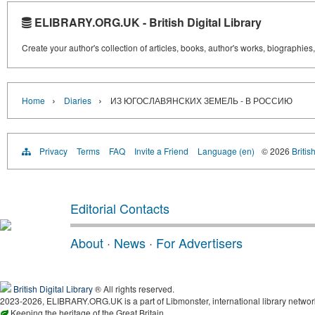
ELIBRARY.ORG.UK - British Digital Library
Create your author's collection of articles, books, author's works, biographies
›
›
Home
Diaries
ИЗ ЮГОСЛАВЯНСКИХ ЗЕМЕЛЬ - В РОССИЮ
Privacy
Terms
FAQ
Invite a Friend
Language (en)
© 2026
Britis
Editorial Contacts
About
·
News
·
For Advertisers
British Digital Library
® All rights reserved.
2023-2026, ELIBRARY.ORG.UK is a part of Libmonster, international library networ
Keeping the heritage of the Great Britain