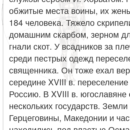
обжитые места воины, их жены,
184 человека. Тяжело скрипел
домашним скарбом, зерном дл
гнали скот. У всадников за пл
среди пестрых одежд пересел
священника. Он тоже ехал верх
середине XVIII в. переселение
Россию. В XVIII в. югославяне
нескольких государств. Земли
Герцеговины, Македонии и ча
находились под властью Осма