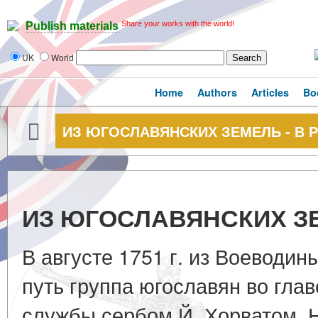
Share your works with the world!
Publish materials
UK
World
Home
Authors
Articles
Bo
ИЗ ЮГОСЛАВЯНСКИХ ЗЕМЕЛЬ - В
ИЗ ЮГОСЛАВЯНСКИХ ЗЕ
В августе 1751 г. из Воеводин
путь группа югославян во гла
службы сербом Й. Хорватом. 