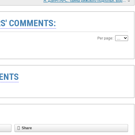
Я. ДЗИНТАРС. Тайны рижского подполья. Борьба рабочих Риги в годы гитлеровской оккупации (1941 - 1944). Рига. Авотс. 1986. 239 с.
S' COMMENTS:
Per page:
ENTS
Share