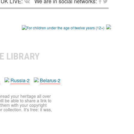
UK LIVE:
We are in social networks:
E LIBRARY
a
Russia-2
Belarus-2
pread your heritage all over
ll be able to share a link to
t them with your copyright
ollection. It's free: it was,