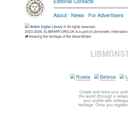
Editorial Contacts
About
·
News
·
For Advertisers
British Digital Library
® All rights reserved.
2023-2026, ELIBRARY.ORG.UK is a part of Libmonster, international
Keeping the heritage of the Great Britain
LIBMONS
Russia
Belarus
U
Create and store your autho
the world (through a network
your profile with colleag
heritage. Once you register,