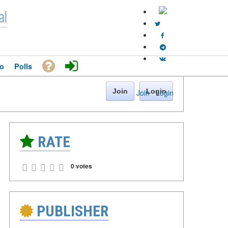
al
o
Polls
Join
Login
Join
·
Login
RATE
0 votes
PUBLISHER