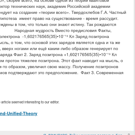
», скорее всего, на основе одной из теорий квантовой
ктор технических наук, академик Российской академии
ендует на создание «теории всего». Твердохлебов Г.А. Частный
гипотеза имеет право на существование - время рассудит.
дены в том, что только они знают истину. Так рождаются
 мудрость Вместо предисловия Факты,
 электрона -1,602176565(35)•10⁻¹⁹ Кл Заряд позитрона
сль, о том, что основой этих зарядов является одна и та же
, вверх ногами или ещё каким-либо образом генерирует по
ряда Факт 2. Заряд позитрона +1,602176565(35)•10⁻¹⁹ Кл
м протон тяжелее позитрона. Этот факт наводит на мысль, о
ким-то образом, увеличил свою массу. Получение позитронов
мов подтверждают это предположение. Факт 3. Современная
rticle seemed interesting to our editor.
rand-Unified-Theory