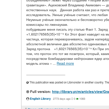
объединению» лежит через создание «теории всего
гравитации». Ацюковский Владимир Акимович — до
естественных наук. Данная работа как раз и прет
исследователь. Умные учёные считают, что любая 
Неумные учёные окончательно и бесповоротно убеж
комиссары по лженаукам. Народная
побудившие меня писать эту статью Факт 1. Заряд
+1,602176565(35)•10⁻¹⁹ Кл Этот факт наводит на мы
частица, которая переворачиваясь, задом наперёд
абсолютной величине два абсолютно одинаковых за
Заряд протона +1,602176565(35)•10⁻¹⁹ Кл При это
том, что протон это тот же позитрон, который, ка
посредством бомбардировки нейтронами ядер ато
модель атома – ...
Read more
____________________
This publication was posted on Libmonster in another country. The a
Full version:
http://library.pt/m/articles/view/G
English Library
·
2773 days ago
0
1083