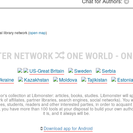
Chat for Authors:
 library network (
open map
)
TER NETWORK
ONE WORLD - ON
US-Great Britain
Sweden
Serbia
kraine
Kazakhstan
Moldova
Tajikistan
Estoni
r's collection at Libmonster: articles, books, studies. Libmonster will s
 of affiliates, partner libraries, search engines, social networks). You wi
ues, students, readers and other interested parties, in order to acquain
 you have more than 100 tools at your disposal to build your own author c
it is, and it always will be.
Download app for Android