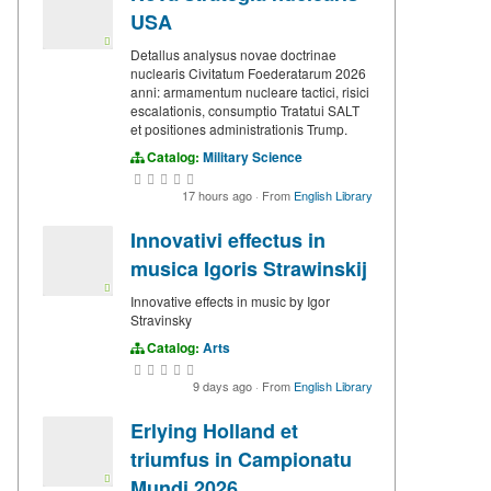
USA
Detallus analysus novae doctrinae
nuclearis Civitatum Foederatarum 2026
anni: armamentum nucleare tactici, risici
escalationis, consumptio Tratatui SALT
et positiones administrationis Trump.
Catalog:
Military Science
17 hours ago
·
From
English Library
Innovativi effectus in
musica Igoris Strawinskij
Innovative effects in music by Igor
Stravinsky
Catalog:
Arts
9 days ago
·
From
English Library
Erlying Holland et
triumfus in Campionatu
Mundi 2026