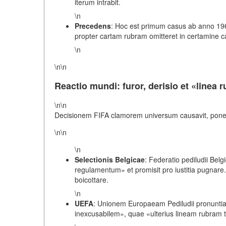
iterum intrabit.
\n
Precedens
: Hoc est primum casus ab anno 196
propter cartam rubram omitteret in certamine
\n
\n\n
Reactio mundi: furor, derisio et «linea 
\n\n
Decisionem FIFA clamorem universum causavit, ponens
\n\n
\n
Selectionis Belgicae
: Federatio pediludii Bel
regulamentum» et promisit pro iustitia pugnare. Be
boicottare.
\n
UEFA
: Unionem Europaeam Pediludii pronuntia
inexcusabilem», quae «ulterius lineam rubram t