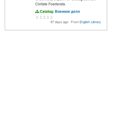
Civitate Foederata.
Catalog:
Военное дело
97 days ago
·
From
English Library