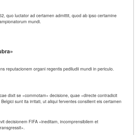
2, quo luctator ad certamen admittit, quod ab ipso certamine
 campionatorum mundi.
rubra»
 reputacionem organi regentis pediludii mundi in periculo.
gicae dixit se «commotam» decisione, quae «directe contradicit
lgici sunt ita irritati, ut aliqui ferventes consilient eis certamen
vit decisionem FIFA «ineditam, incomprensibilem et
ransgressit».