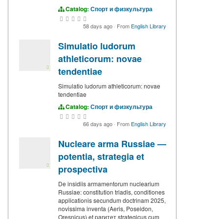
Catalog:
Спорт и физкультура
58 days ago
·
From
English Library
Simulatio ludorum
athleticorum: novae
tendentiae
Simulatio ludorum athleticorum: novae
tendentiae
Catalog:
Спорт и физкультура
66 days ago
·
From
English Library
Nucleare arma Russiae —
potentia, strategia et
prospectiva
De insidiis armamentorum nuclearium
Russiae: constitution triadis, conditiones
applicationis secundum doctrinam 2025,
novissima inventa (Aeris, Poseidon,
Oresnicus) et parитет strategicus cum