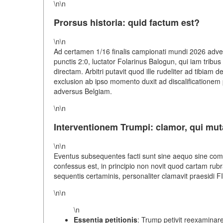
\n\n
Prorsus historia: quid factum est?
\n\n
Ad certamen 1/16 finalis campionati mundi 2026 adve
punctis 2:0, luctator Folarinus Balogun, qui iam trib
directam. Arbitri putavit quod ille rudeliter ad tibia
exclusion ab ipso momento duxit ad discalificationem 
adversus Belgiam.
\n\n
Interventionem Trumpi: clamor, qui mut
\n\n
Eventus subsequentes facti sunt sine aequo sine com
confessus est, in principio non novit quod cartam r
sequentis certaminis, personaliter clamavit praesidi FI
\n\n
\n
Essentia petitionis
: Trump petivit reexaminar