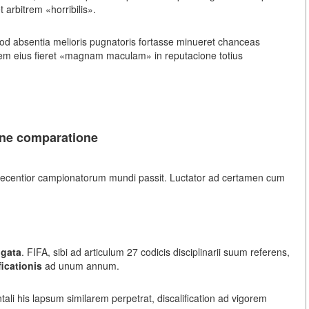
 arbitrem «horribilis».
uod absentia melioris pugnatoris fortasse minueret chanceas
em eius fieret «magnam maculam» in reputacione totius
ine comparatione
ecentior campionatorum mundi passit. Luctator ad certamen cum
ogata
. FIFA, sibi ad articulum 27 codicis disciplinarii suum referens,
icationis
ad unum annum.
ali his lapsum similarem perpetrat, discalification ad vigorem