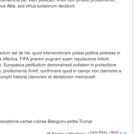
 Alba, sed virtus luctatorum decidunt.
tum est de his, quod interventionem potest politica potestas in
a effectus. FIFA gravem pugnam suam reputacione infexit,
m. Europaeus pediludium demonstravit unitatem in protectione
, prodiumento finivit, confirmans quod in campo non clamores a
triumphi historia clamorem et derisionem memoravit.
revocationis-cartae-rubrae-Balogunu-petita-Trumpi
Great Britain
World
Similar publications:
L
L
Y
G