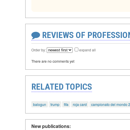
REVIEWS OF PROFESSI
Order by:
expand all
There are no comments yet
RELATED TOPICS
balogun
trump
fifa
roja card
campionato del mondo 
New publications: