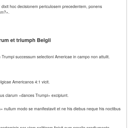
 dixit hoc decisionem periculosem precedentem, ponens
am?».
um et triumph Belgii
 Trumpi successum selectioni Americae in campo non attulit.
elgicae Americanos 4:1 vicit.
ibus clarum «dances Trumpi» excipiunt.
s» nullum modo se manifestavit et ne his diebus neque his noctibus
certaminis per viam politicam finivit cum proelio prodiumento,