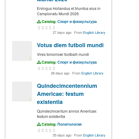
Ervingus Hollandus et triumfus eius in
Campionatu Mundi 2026
Catalog:
Спорт и физкультура
27 days ago
·
From
English Library
Votus diem futboli mundi
Vires tomorrowi footballi mundi
Catalog:
Спорт и физкультура
28 days ago
·
From
English Library
Quindecimcentennium
Americae: festum
existentia
Quindecimcentum annos Americae:
festum existentia
Catalog:
Политология
35 days ago
·
From
English Library