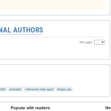
ONAL AUTHORS
Per page:
2026
scandalo
intervento nello sport
belgio usa
Popular with readers:
Ne