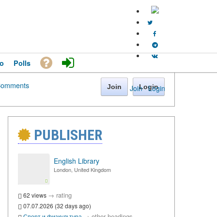
o
Polls
omments
Join
Login
Join
·
Login
PUBLISHER
English Library
London, United Kingdom
→
rating
62 views
07.07.2026 (32 days ago)
→
other headings
Спорт и физкультура