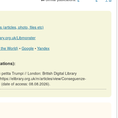
(articles, photo, files etc)
brary.org.uk/Libmonster
 the World)
•
Google
•
Yandex
tations):
tita Trumpi // London: British Digital Library
tps://elibrary.org.uk/m/articles/view/Conseguenze-
 (date of access: 08.08.2026).