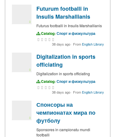
Futurum footballi in
Insulis Marshallianis
Futurus footballi in Insulis Marshallianis
Catalog:
Спорт и физкультура
38 days ago
·
From
English Library
Digitalization in sports
officiating
Digitalization in sports officiating
Catalog:
Спорт и физкультура
38 days ago
·
From
English Library
Спонсоры на
чемпионатах мира по
футболу
Sponsores in campionatu mundi
footballi