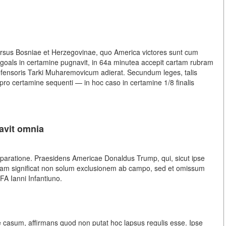
rsus Bosniae et Herzegovinae, quo America victores sunt cum
us goals in certamine pugnavit, in 64a minutea accepit cartam rubram
m defensoris Tarki Muharemovicum adierat. Secundum leges, talis
pro certamine sequenti — in hoc caso in certamine 1/8 finalis
avit omnia
paratione. Praesidens Americae Donaldus Trump, qui, sicut ipse
ubram significat non solum exclusionem ab campo, sed et omissum
FA Ianni Infantiuno.
e casum, affirmans quod non putat hoc lapsus regulis esse. Ipse