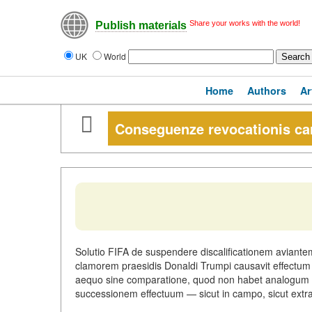
Share your works with the world!
Publish materials
UK
World
Home
Authors
Ar
Conseguenze revocationis car
Solutio FIFA de suspendere discalificationem aviantem
clamorem praesidis Donaldi Trumpi causavit effectum
aequo sine comparatione, quod non habet analogum a
successionem effectuum — sicut in campo, sicut ext