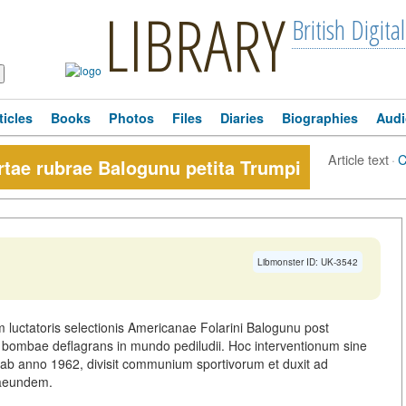
LIBRARY
British Digital
ticles
Books
Photos
Files
Diaries
Biographies
Audi
Article text
·
C
tae rubrae Balogunu petita Trumpi
Libmonster ID: UK-3542
 luctatoris selectionis Americanae Folarini Balogunu post
 bombae deflagrans in mundo pediludii. Hoc interventionum sine
b anno 1962, divisit communium sportivorum et duxit ad
raeundem.