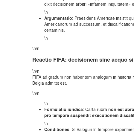
dixit decisionem arbitri «infamem iniquitatem» et
\n
Argumentatio
: Praesidens Americae insistit q
Americanorum ad successum, et discalification
certaminis.
\n
\n\n
Reactio FIFA: decisionem sine aequo s
\n\n
FIFA ad gradum non habentem analogum in historia r
Belgia admittit est.
\n\n
\n
Formulatio iuridica
: Carta rubra
non est abr
pro tempore suspendit executionem discalif
\n
Conditiones
: Si Balogun in tempore experiment