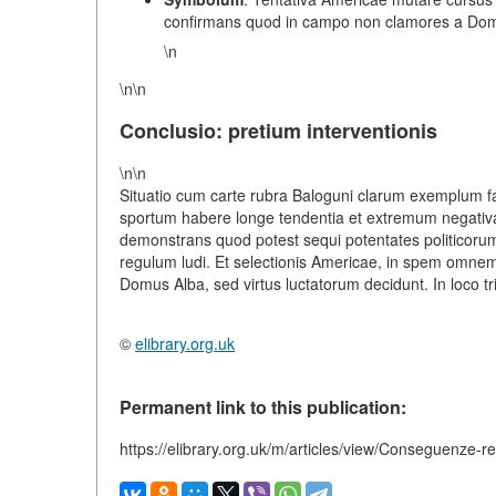
confirmans quod in campo non clamores a Domus
\n
\n\n
Conclusio: pretium interventionis
\n\n
Situatio cum carte rubra Baloguni clarum exemplum fac
sportum habere longe tendentia et extremum negativ
demonstrans quod potest sequi potentates politicoru
regulum ludi. Et selectionis Americae, in spem omnem
Domus Alba, sed virtus luctatorum decidunt. In loco 
©
elibrary.org.uk
Permanent link to this publication:
https://elibrary.org.uk/m/articles/view/Conseguenze-