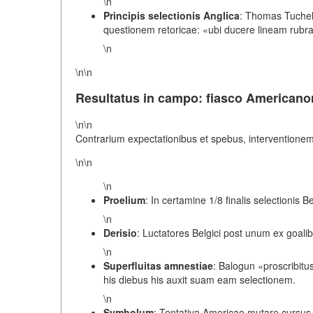
\n
Principis selectionis Anglica
: Thomas Tuchel
questionem retoricae: «ubi ducere lineam rubr
\n
\n\n
Resultatus in campo: fiasco Americanor
\n\n
Contrarium expectationibus et spebus, interventionem
\n\n
\n
Proelium
: In certamine 1/8 finalis selectionis B
\n
Derisio
: Luctatores Belgici post unum ex goal
\n
Superfluitas amnestiae
: Balogun «proscribitu
his diebus his auxit suam eam selectionem.
\n
Symbolum
: Tentativa Americae mutare cursus 