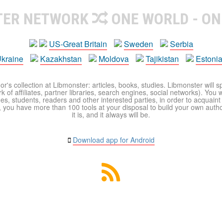
TER NETWORK
ONE WORLD - ON
US-Great Britain
Sweden
Serbia
kraine
Kazakhstan
Moldova
Tajikistan
Estoni
r's collection at Libmonster: articles, books, studies. Libmonster will s
 of affiliates, partner libraries, search engines, social networks). You wi
ues, students, readers and other interested parties, in order to acquain
 you have more than 100 tools at your disposal to build your own author c
it is, and it always will be.
Download app for Android