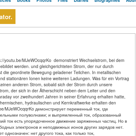
ticles
Books
Photos
Files
Diaries
Biographies
Audi
tor.
ps://youtu.be/MJeWOcqqrKo demonstriert Wechselstrom, bei dem
ebildet werden. und gleichgerichteten Strom, der nur durch
 ist die geordnete Bewegung geladener Teilchen. In metallischen
und stationären Ionen keine weiteren Ladungen. Was für ein Vortrag
t keinen anderen Strom, sobald sich der Strom durch unsere
Strom, der sich in der Ätherschicht neben dem Leiter und den
araday vor zweihundert Jahren in seiner Erfahrung erhalten hatte,
 thermischen, hydraulischen und Kernkraftwerke erhalten den
tu.be/MJeWOcqqrKo демонстрирует переменный ток, где
ельными полуволнами; и выпрямленный ток, образованный
ий ток есть упорядоченное движение заряженных частиц. Но в
бодных электронов и неподвижных ионов других зарядов нет.
 однозначен: нет другого тока, как только ток,