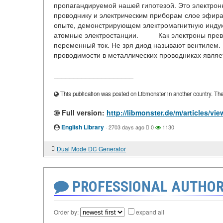
пропагандируемой нашей гипотезой. Это электро
проводнику и электрическим приборам слое эфира.
опыте, демонстрирующем электромагнитную индукц
атомные электростанции. Как электроны превр
переменный ток. Не зря диод называют вентилем. 
проводимости в металлических проводниках являет
____________________
This publication was posted on Libmonster in another country. The a
Full version:
http://libmonster.de/m/articles/v
English Library
·
2703 days ago
0
1130
Dual Mode DC Generator
PROFESSIONAL AUTHOR
Order by:
expand all