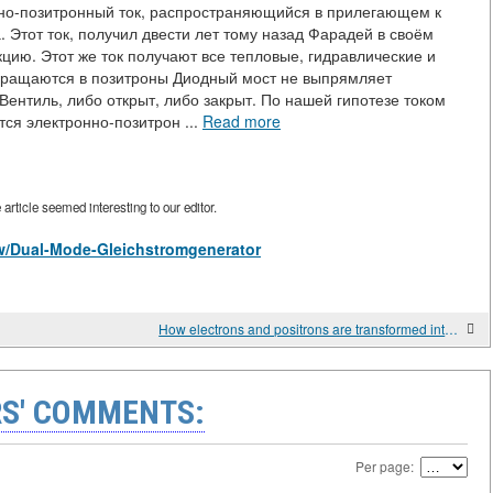
нно-позитронный ток, распространяющийся в прилегающем к
 Этот ток, получил двести лет тому назад Фарадей в своём
ию. Этот же ток получают все тепловые, гидравлические и
ащаются в позитроны Диодный мост не выпрямляет
Вентиль, либо открыт, либо закрыт. По нашей гипотезе током
ся электронно-позитрон ...
Read more
rticle seemed interesting to our editor.
iew/Dual-Mode-Gleichstromgenerator
How electrons and positrons are transformed into each other
S' COMMENTS:
Per page: