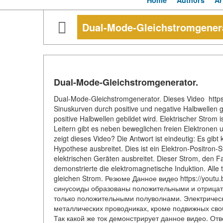
Home
Authors
Ar
Dual-Mode-Gleichstromgenera
Dual-Mode-Gleichstromgenerator.
Dual-Mode-Gleichstromgenerator. Dieses Video htt
Sinuskurven durch positive und negative Halbwellen g
positive Halbwellen gebildet wird. Elektrischer Strom
Leitern gibt es neben beweglichen freien Elektronen 
zeigt dieses Video? Die Antwort ist eindeutig: Es gib
Hypothese ausbreitet. Dies ist ein Elektron-Positron-
elektrischen Geräten ausbreitet. Dieser Strom, den F
demonstrierte die elektromagnetische Induktion. Alle
gleichen Strom. Резюме Данное видео https://you
синусоиды образованы положительными и отрицат
только положительными полуволнами. Электрическ
металлических проводниках, кроме подвижных сво
Так какой же ток демонстрирует данное видео. Ответ