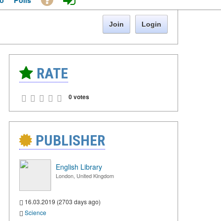
o
Polls
Join
Login
RATE
0 votes
PUBLISHER
English Library
London, United Kingdom
16.03.2019 (2703 days ago)
Science