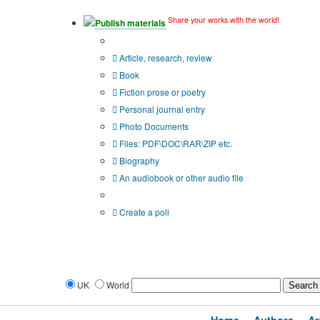
Share your works with the world!
Publish materials
Publication type?
Article, research, review
Book
Fiction prose or poetry
Personal journal entry
Photo Documents
Files: PDF\DOC\RAR\ZIP etc.
Biography
An audiobook or other audio file
Additional options:
Create a poll
UK
World