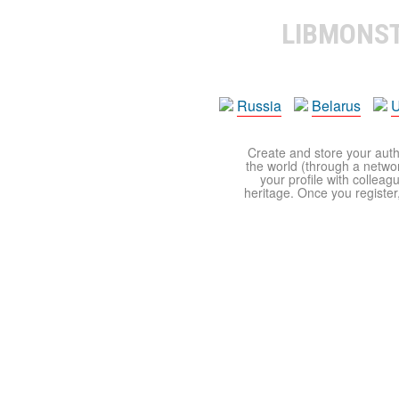
LIBMONS
Russia
Belarus
U
Create and store your autho
the world (through a network
your profile with colleag
heritage. Once you register,