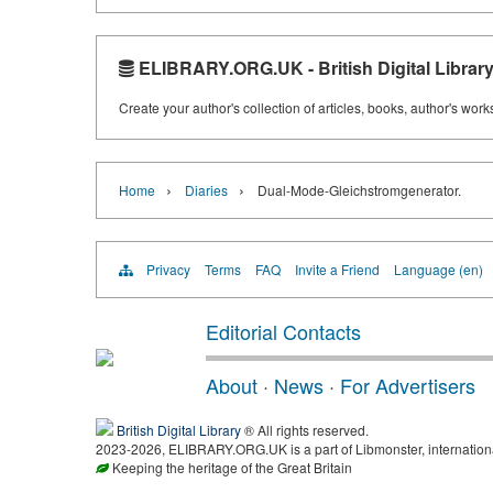
ELIBRARY.ORG.UK - British Digital Librar
Create your author's collection of articles, books, author's wor
›
›
Home
Diaries
Dual-Mode-Gleichstromgenerator.
Privacy
Terms
FAQ
Invite a Friend
Language (en)
Editorial Contacts
About
·
News
·
For Advertisers
British Digital Library
® All rights reserved.
2023-2026, ELIBRARY.ORG.UK is a part of Libmonster, international
Keeping the heritage of the Great Britain