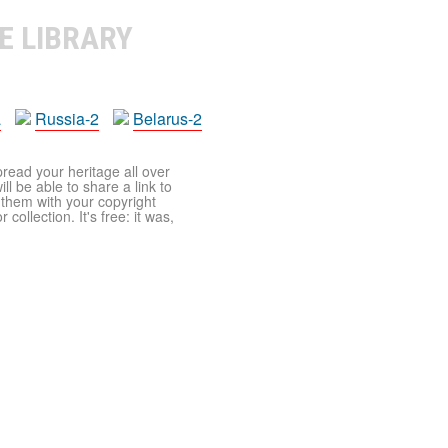
E LIBRARY
a
Russia-2
Belarus-2
pread your heritage all over
ll be able to share a link to
t them with your copyright
ollection. It's free: it was,