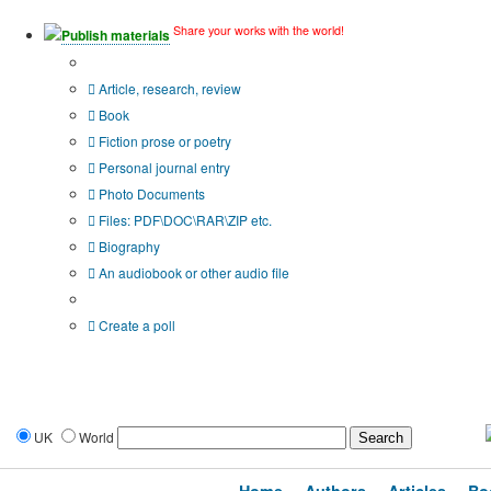
Share your works with the world!
Publish materials
Publication type?
Article, research, review
Book
Fiction prose or poetry
Personal journal entry
Photo Documents
Files: PDF\DOC\RAR\ZIP etc.
Biography
An audiobook or other audio file
Additional options:
Create a poll
UK
World