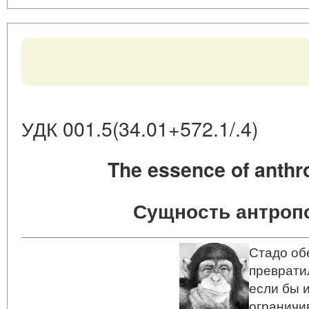
УДК 001.5(34.01+572.1/.4)
The essence of anth
Сущность антроп
Стадо об
преврати
если бы 
ограничи