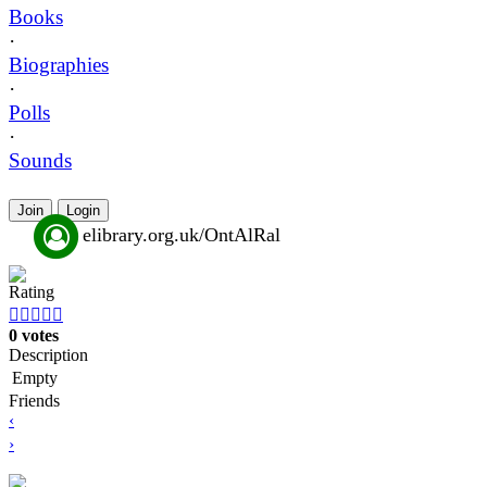
Books
·
Biographies
·
Polls
·
Sounds
Join
Login
elibrary.org.uk/OntAlRal
Rating





0 votes
Description
Empty
Friends
‹
›