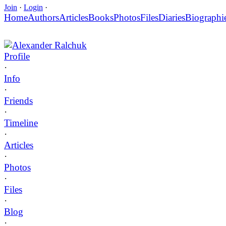
Join
·
Login
·
Home
Authors
Articles
Books
Photos
Files
Diaries
Biographi
Alexander Ralchuk
Profile
·
Info
·
Friends
·
Timeline
·
Articles
·
Photos
·
Files
·
Blog
·