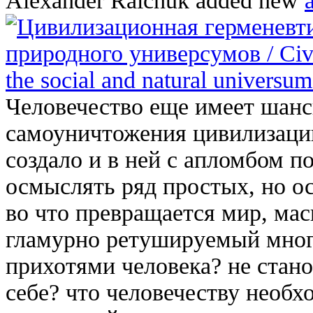
Alexander Ralchuk
added new
a
Цивилизационная герменевти
природного универсумов / Civil
the social and natural universum
Человечество еще имеет шанс
самоуничтожения цивилизаци
создало и в ней с апломбом по
осмыслять ряд простых, но 
во что превращается мир, ма
гламурно ретушируемый мног
прихотями человека? не стан
себе? что человечеству необ