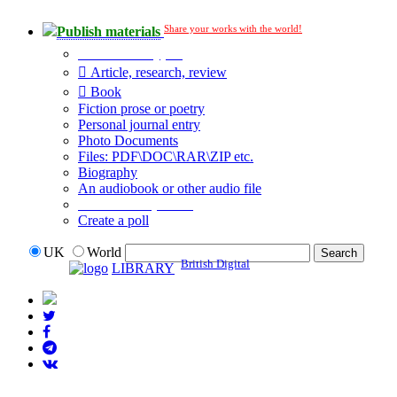
Share your works with the world!
Publish materials
Publication type?
Article, research, review
Book
Fiction prose or poetry
Personal journal entry
Photo Documents
Files: PDF\DOC\RAR\ZIP etc.
Biography
An audiobook or other audio file
Additional options:
Create a poll
UK
World
British Digital
LIBRARY