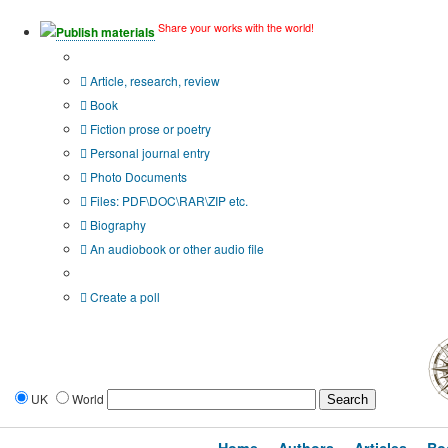
Share your works with the world!
Publish materials
Publication type?
Article, research, review
Book
Fiction prose or poetry
Personal journal entry
Photo Documents
Files: PDF\DOC\RAR\ZIP etc.
Biography
An audiobook or other audio file
Additional options:
Create a poll
UK
World