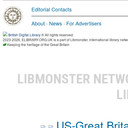
Editorial Contacts
About
·
News
·
For Advertisers
British Digital Library
® All rights reserved.
2023-2026, ELIBRARY.ORG.UK is a part of Libmonster, international library netwo
Keeping the heritage of the Great Britain
LIBMONSTER NET
L
US-Great Brit