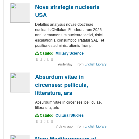
Nova strategia nuclearis
USA
Detallus analysus novae doctrinae
nuclearis Civitatum Foederatarum 2026
anni: armamentum nucleare tactici, risici
escalationis, consumptio Tratatui SALT et
positiones administrationis Trump.
Catalog:
Military Science
Yesterday
·
From
English Library
Absurdum vitae in
circenses: pellicula,
litteratura, ars
Absurdum vitae in circenses: pelliculae,
litteratura, arte
Catalog:
Cultural Studies
7 days ago
·
From
English Library
Mare Mediterraneum et