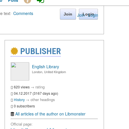
o
Polls
le text
·
Comments
Join
Login
Join
·
Login
PUBLISHER
English Library
London, United Kingdom
→
rating
620 views
04.12.2017 (3167 days ago)
→
other headings
History
0 subscribers
All articles of the author on Libmonster
Official page: