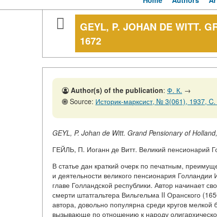
Home
Authors
Ar
GEYL, P. JOHAN DE WITT. 
1672
Author(s) of the publication
:
Ф. К.
→
Source:
Историк-марксист, № 3(061), 1937, C.
GEYL, P. Johan de Witt. Grand Pensionary of Holland
ГЕЙЛЬ, П. Иоганн де Витт. Великий пенсионарий Г
В статье дан краткий очерк по печатным, преиму
и деятельности великого пенсионария Голландии И
главе Голландской республики. Автор начинает св
смерти штатгальтера Вильгельма II Оранского (165
автора, довольно популярна среди кругов мелкой
вызывающе по отношению к народу олигархической