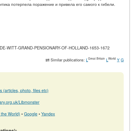
итика потерпела поражение и привела его самого к гибели.
-JOHAN-DE-WITT-GRAND-PENSIONARY-OF-HOLLAND-1653-1672
Great Britain
World
Similar publications:
L
L
Y
G
(articles, photo, files etc)
brary.org.uk/Libmonster
 the World)
•
Google
•
Yandex
tations):