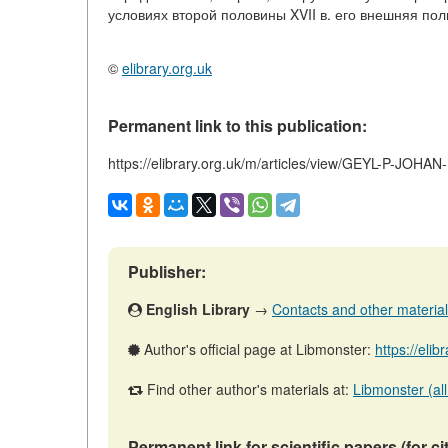
условиях второй половины XVII в. его внешняя пол
©
elibrary.org.uk
Permanent link to this publication:
https://elibrary.org.uk/m/articles/view/GEYL-P
Publisher:
English Library
→
Contacts and other materials 
Author's official page at Libmonster:
https://eli
Find other author's materials at:
Libmonster (all
Permanent link for scientific papers (for ci