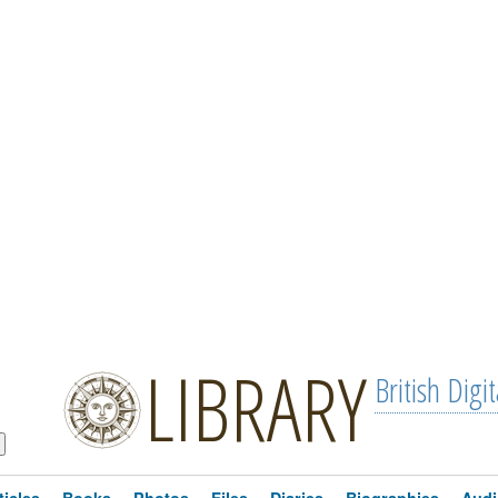
LIBRARY
British Digit