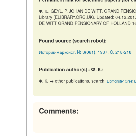
Ф. К., GEYL, P. JOHAN DE WITT. GRAND PENSION
Library (ELIBRARY.ORG.UK). Updated: 04.12.2017.
DE-WITT-GRAND-PENSIONARY-OF-HOLLAND-1653-1
Found source (search robot):
Историк-марксист, № 3(061), 1937, C. 218-218
Publication author(s) - Ф. К.:
Ф. К. → other publications, search:
Libmonster Great B
Comments: