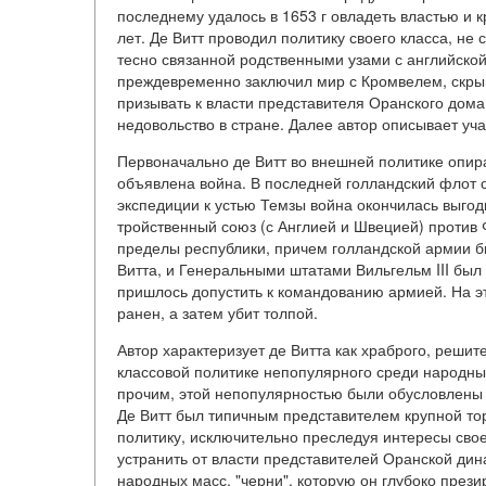
последнему удалось в 1653 г овладеть властью и к
лет. Де Витт проводил политику своего класса, не
тесно связанной родственными узами с английской
преждевременно заключил мир с Кромвелем, скрыв
призывать к власти представителя Оранского дома,
недовольство в стране. Далее автор описывает уча
Первоначально де Витт во внешней политике опира
объявлена война. В последней голландский флот 
экспедиции к устью Темзы война окончилась выго
тройственный союз (с Англией и Швецией) против 
пределы республики, причем голландской армии б
Витта, и Генеральными штатами Вильгельм III был
пришлось допустить к командованию армией. На эт
ранен, а затем убит толпой.
Автор характеризует де Витта как храброго, решит
классовой политике непопулярного среди народных
прочим, этой непопулярностью были обусловлены б
Де Витт был типичным представителем крупной тор
политику, исключительно преследуя интересы свое
устранить от власти представителей Оранской дин
народных масс, "черни", которую он глубоко пре