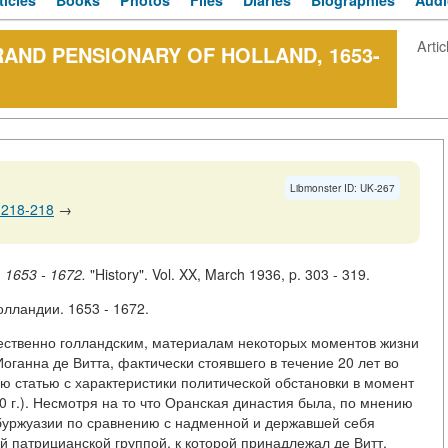
ticles
Books
Photos
Files
Diaries
Biographies
Audi
Artic
GRAND PENSIONARY OF HOLLAND, 1653-
Libmonster ID: UK-267
 218-218
→
, 1653 - 1672.
"History". Vol. XX, March 1936, p. 303 - 319.
олландии. 1653 - 1672.
щественно голландским, материалам некоторых моментов жизни
оганна де Витта, фактически стоявшего в течение 20 лет во
ою статью с характеристики политической обстановки в момент
0 г.). Несмотря на то что Оранская династия была, по мнению
 буржуазии по сравнению с надменной и державшей себя
 патрицианской группой, к которой принадлежал де Витт,