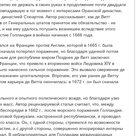
репко ее держать в своих руках в продолжение почти двадцати
 совпадавшую в тог момент с интересами Оранской династии,
 династией Стюартов. Автор рассказывает, как де Витт
 от Генеральных штатов принятое им обязательство - не
 и как ему удалось потушить возникшее вследствие этого
стие Голландии в войнах начиная с 1666 года.
лся на Францию против Англии, которой в 1665 г. была
сначала потерпел поражение, но благодаря удачной потом
дным для республики миром Позднее де Витт заключил
Франции, что привело к вторжению войск Людовика XIV в
ыло нанесено сильное поражение. Это вызвало свержение де
 назначен штатгальтером. Впрочем, его уже ранее де Витту
ом карьера де Витта окончилась: в 1672 г. он был сначала
ельного и опытного политического вождя, но благодаря узко
 масс. Автор рецензируемой статьи считает, что, между
еспорядки в 1662 г., после морского поражения Голландии.
говой буржуазии, настроенной республикански, и проводил
го класса. Он, с одной стороны, стремился по возможности
астии, а с другой стороны, совершенно игнорировал интерны
зирал. В неблагоприятных для Голландии международных