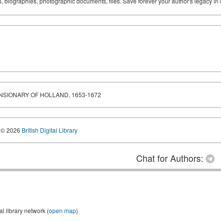
ks, biographies, photographic documents, files. Save forever your author's legacy in 
ENSIONARY OF HOLLAND, 1653-1672
© 2026
British Digital Library
Chat for Authors:
 library network (
open map
)