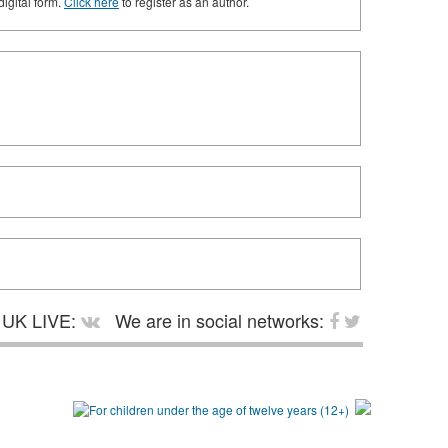
digital form.
Click here
to register as an author.
UK LIVE:
We are in social networks: