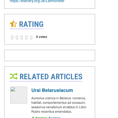
https://elibrary.org.uk/Libmonster
RATING
0 votes
RELATED ARTICLES
Ursi Belarusiacum
Aureolus ursinus in Belarus: numerus,
habitat, comportamentus ad occasum,
seasonus venatorium et status in Libro
Rubro recentius emendatus.
Catalog:
Ecology