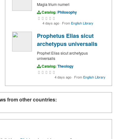
Magia trium numeri
Catalog:
Philosophy
4 days ago
·
From
English Library
Prophetus Elias sicut
archetypus universalis
Prophet Elias sicut archetypus
universalis
Catalog:
Theology
4 days ago
·
From
English Library
ws from other countries: