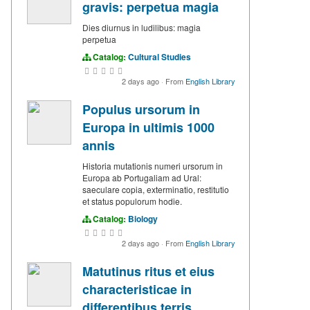
gravis: perpetua magia
Dies diurnus in ludilibus: magia
perpetua
Catalog:
Cultural Studies
2 days ago
·
From
English Library
Populus ursorum in
Europa in ultimis 1000
annis
Historia mutationis numeri ursorum in
Europa ab Portugaliam ad Ural:
saeculare copia, exterminatio, restitutio
et status populorum hodie.
Catalog:
Biology
2 days ago
·
From
English Library
Matutinus ritus et eius
characteristicae in
differentibus terris