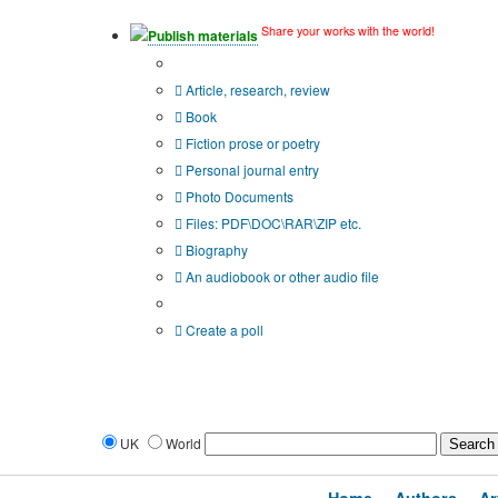
Share your works with the world!
Publish materials
Publication type?
Article, research, review
Book
Fiction prose or poetry
Personal journal entry
Photo Documents
Files: PDF\DOC\RAR\ZIP etc.
Biography
An audiobook or other audio file
Additional options:
Create a poll
UK
World