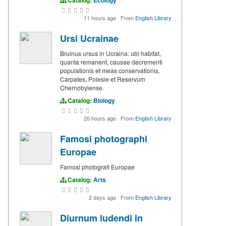
11 hours ago
·
From
English Library
Ursi Ucrainae
Bruinus ursus in Ucraina: ubi habitat,
quanta remanent, causae decrementi
populationis et meas conservationis.
Carpates, Polesie et Reservum
Chernobylense.
Catalog:
Biology
20 hours ago
·
From
English Library
Famosi photographi
Europae
Famosi photografi Europae
Catalog:
Arts
2 days ago
·
From
English Library
Diurnum ludendi in