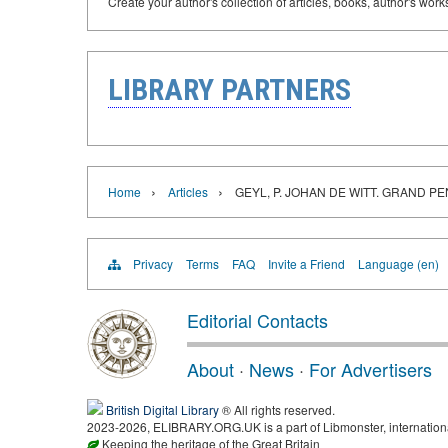
Create your author's collection of articles, books, author's wor
LIBRARY PARTNERS
›
›
Home
Articles
GEYL, P. JOHAN DE WITT. GRAND P
Privacy
Terms
FAQ
Invite a Friend
Language (en)
Editorial Contacts
About
·
News
·
For Advertisers
British Digital Library
® All rights reserved.
2023-2026, ELIBRARY.ORG.UK is a part of Libmonster, international
Keeping the heritage of the Great Britain