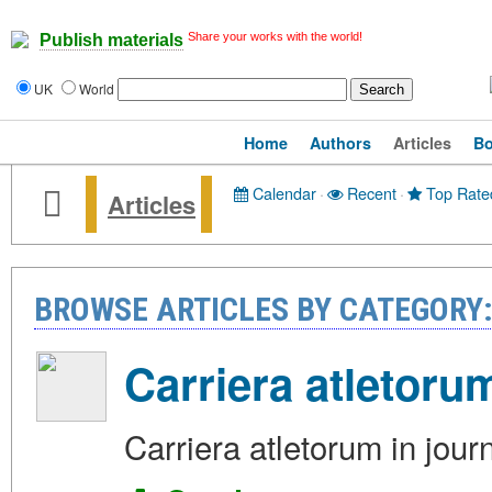
Share your works with the world!
Publish materials
UK
World
Home
Authors
Articles
B
Calendar
·
Recent
·
Top Rate
Articles
BROWSE ARTICLES BY CATEGOR
Carriera atletorum
Carriera atletorum in journ