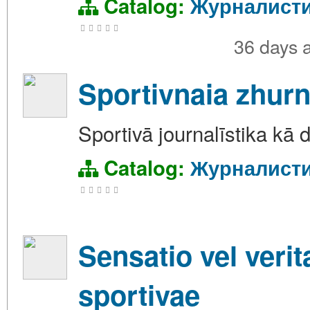
Catalog:
Журналист
36 days 
Sportivnaia zhurn
Sportivā journalīstika kā 
Catalog:
Журналист
Sensatio vel verita
sportivae