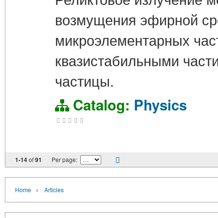
возмущения эфирной сре
микроэлементарных част
квазистабильными част
частицы.
Catalog:
Physics
1-14
of
91
Per page:
›
Home
Articles