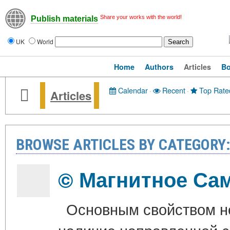
Share your works with the world!
Publish materials
UK
World
Home
Authors
Articles
B
Calendar
·
Recent
·
Top Rate
Articles
BROWSE ARTICLES BY CATEGORY:
© Магнитное Са
Основным свойством не